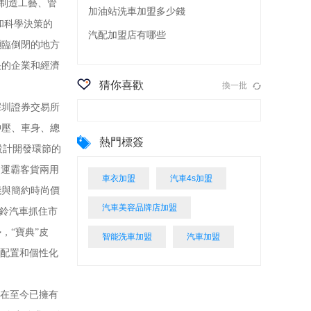
、制造工藝、管
加油站洗車加盟多少錢
和科學決策的
汽配加盟店有哪些
瀕臨倒閉的地方
快的企業和經濟
猜你喜歡
換一批
深圳證券交易所
沖壓、車身、總
熱門標簽
設計開發環節的
卡和運霸客貨兩用
車衣加盟
汽車4s加盟
能與簡約時尚價
汽車美容品牌店加盟
江鈴汽車抓住市
，“寶典”皮
智能洗車加盟
汽車加盟
能配置和個性化
在至今已擁有