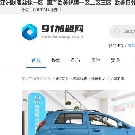
亚洲制服丝袜一区_国产欧美视频一区二区三区_欧美日
您好，歡迎來91加盟網！
熱門搜索：
餐
首頁
餐飲
教育
美容
嬰童
您現在所在的位置：
網站首頁
>
汽車服務
>
汽車4s店
>
品牌加盟