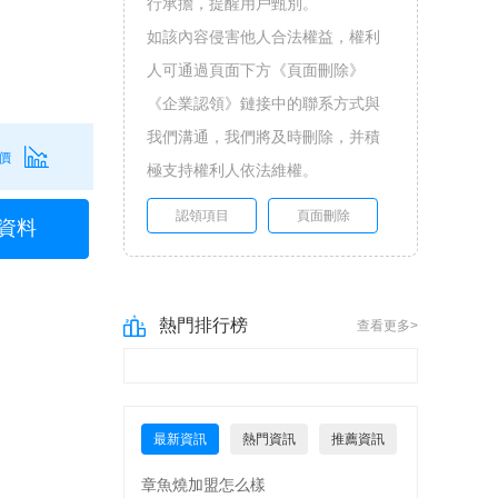
行承擔，提醒用戶甄別。
如該內容侵害他人合法權益，權利
人可通過頁面下方《頁面刪除》
《企業認領》鏈接中的聯系方式與
我們溝通，我們將及時刪除，并積
價
極支持權利人依法維權。
認領項目
頁面刪除
資料
熱門排行榜
查看更多>
最新資訊
熱門資訊
推薦資訊
章魚燒加盟怎么樣