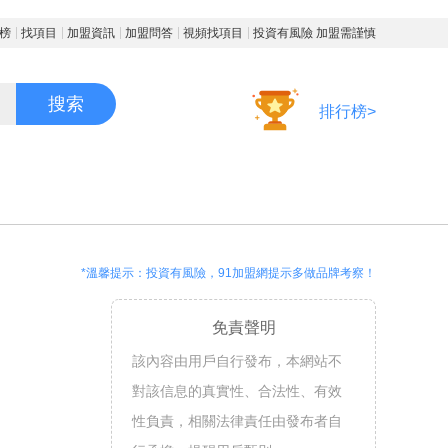
榜
找項目
加盟資訊
加盟問答
視頻找項目
投資有風險 加盟需謹慎
搜索
排行榜>
*溫馨提示：投資有風險，91加盟網提示多做品牌考察！
免責聲明
該內容由用戶自行發布，本網站不
對該信息的真實性、合法性、有效
性負責，相關法律責任由發布者自