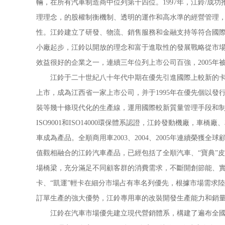
輛，在所有汽車制造商中位列第十四位。1997年，江鈴/成功
理理念，的股權制衡機制、透明的運作和高水準的經營管理，
性。江鈴建立了研發、物流、銷售服務和金融支持等符合國
小廠起步，江鈴以開放的理念和富于進取性的發展戰略從市
效益很好的企業之一，連續三年位列上市公司百強，2005年
江鈴于二十世紀八十年代中期在優先引進國際上較新的卡車技
上市，成為江西省一家上市公司，并于1995年在優先個以
裝等幾十條現代化的生產線，運用國際較新質量管理手段和制
ISO9001和ISO14000環保體系認證，江鈴發動機廠，車
車成為產品。全順商用車2003、2004、2005年連續榮
值觀相融合的江鈴汽車產品，已經包括了全順汽車、“寶典”皮
場橋梁，充分滿足不同顧客群的消費需求，不斷開創節能、實
卡、“凱運”輕卡在細分市場占有率名列優先，根據市場需求
訂單生產的強大優勢，江鈴專用車的改裝開發生產能力和銷
江鈴在汽車市場優先建立現代營銷體系，構建了遍布全國的