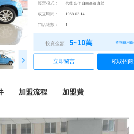
經營模式：
代理 合作 自由連鎖 直營
成立時間：
1968-02-14
門店總數：
1
5~10萬
查詢費用低
投資金額：
立即留言
領取招商
件
加盟流程
加盟費