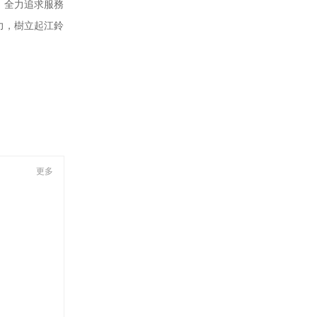
式，全力追求服務
力，樹立起江鈴
更多