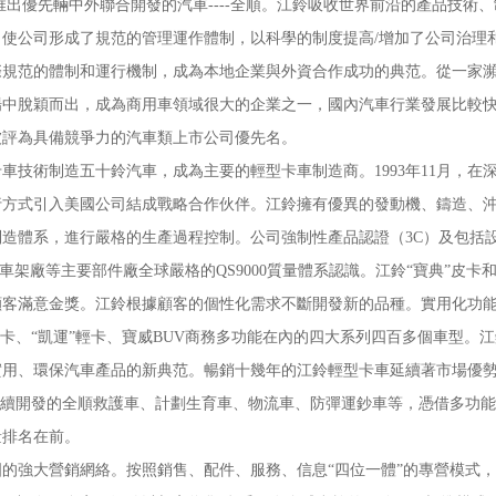
推出優先輛中外聯合開發的汽車----全順。江鈴吸收世界前沿的產品技術
使公司形成了規范的管理運作體制，以科學的制度提高/增加了公司治理
際規范的體制和運行機制，成為本地企業與外資合作成功的典范。從一家
場中脫穎而出，成為商用車領域很大的企業之一，國內汽車行業發展比較
被評為具備競爭力的汽車類上市公司優先名。
術制造五十鈴汽車，成為主要的輕型卡車制造商。1993年11月，在
發行方式引入美國公司結成戰略合作伙伴。江鈴擁有優異的發動機、鑄造、
造體系，進行嚴格的生產過程控制。公司強制性產品認證（3C）及包括
橋廠、車架廠等主要部件廠全球嚴格的QS9000質量體系認識。江鈴“寶典”皮
獲全球顧客滿意金獎。江鈴根據顧客的個性化需求不斷開發新的品種。實用化功
卡、“凱運”輕卡、寶威BUV商務多功能在內的四大系列四百多個車型。
用、環保汽車產品的新典范。暢銷十幾年的江鈴輕型卡車延續著市場優勢
陸續開發的全順救護車、計劃生育車、物流車、防彈運鈔車等，憑借多功
量排名在前。
強大營銷網絡。按照銷售、配件、服務、信息“四位一體”的專營模式，