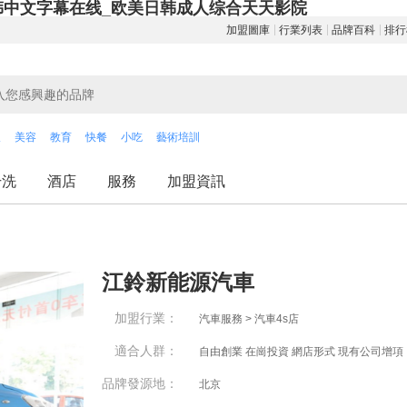
韩中文字幕在线_欧美日韩成人综合天天影院
加盟圖庫
行業列表
品牌百科
排行
飲
美容
教育
快餐
小吃
藝術培訓
干洗
酒店
服務
加盟資訊
江鈴新能源汽車
加盟行業：
汽車服務 > 汽車4s店
適合人群：
自由創業 在崗投資 網店形式 現有公司增項
品牌發源地：
北京