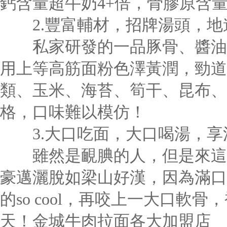
鈣含量超牛奶4+倍，骨膠原含
2.豐富輔材，招牌湯頭，地
私家研發的一品豚骨、醬油、
用上等高筋面粉色澤黃潤，勁道
類、玉米、海苔、筍干、昆布、
格，口味難以模仿！
3.大口吃面，大口喝湯，享
雖然是靦腆的人，但是來這里
豪邁灑脫如梁山好漢，因為滿口
的so cool，再咬上一大口軟
天！金城牛肉拉面各大加盟店