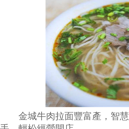
金城牛肉拉面豐富產，智慧
手，輕松經營開店