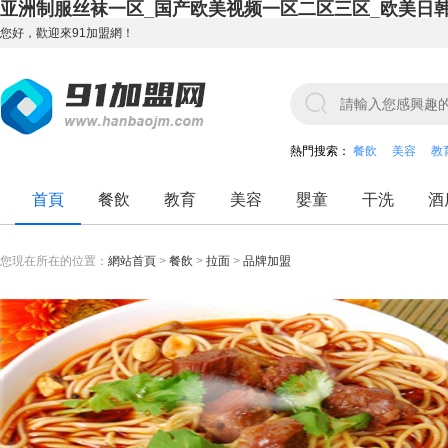
亚洲制服丝袜一区_国产欧美视频一区二区三区_欧美日
您好，歡迎來91加盟網！
熱門搜索：
餐飲
美容
教
首頁
餐飲
教育
美容
嬰童
干洗
酒
您現在所在的位置：
網站首頁
>
餐飲
>
拉面
>
品牌加盟