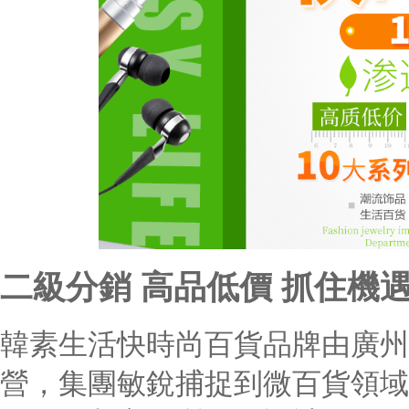
二級分銷 高品低價 抓住機
韓素生活快時尚百貨品牌由廣州
營，集團敏銳捕捉到微百貨領域