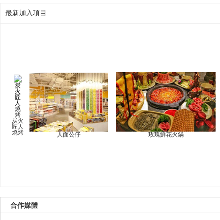
最新加入項目
炭火
匠人
燒烤
人面公仔
玫瑰鮮花火鍋
合作媒體