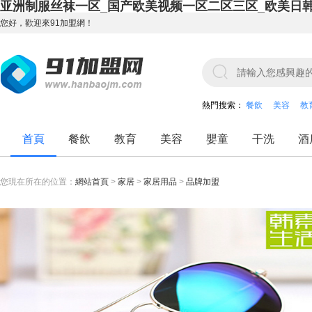
亚洲制服丝袜一区_国产欧美视频一区二区三区_欧美日
您好，歡迎來91加盟網！
熱門搜索：
餐飲
美容
教
首頁
餐飲
教育
美容
嬰童
干洗
酒
您現在所在的位置：
網站首頁
>
家居
>
家居用品
>
品牌加盟