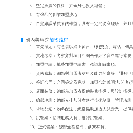
5、堅定負責的性格，并全身心投入經營；
6、有強烈的創業加盟決心
7、自覺維護消費者的權益，具有一定的從商經驗，并且
國內美容院
加盟流程
1、首先預定：有意者以網上留言、QQ交流、電話、傳真
2、實地考察：考察并對項目相關合作細節資料進行索要
3、加盟申請：填些加盟申請書，確認相關事項。
4、資格審核：總部對加盟者材料及能力的審核，通知申
5、簽訂合同：合同簽定及完款，加盟合約說明(加盟者須
6、店面裝修：總部為加盟者提供裝修指導，與設計指導
7、總部培訓：總部安排加盟者進行技術培訓，管理培訓
8、貨物配送：物料配送，總部協助加盟人試營業，提供
9、試營業：招聘服務人員，進行試營業。
10、正式營業：總部全程指導，前來恭賀。