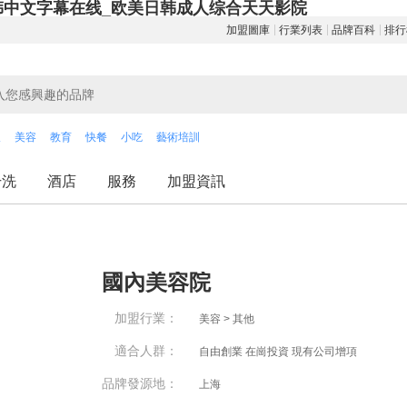
韩中文字幕在线_欧美日韩成人综合天天影院
加盟圖庫
行業列表
品牌百科
排行
飲
美容
教育
快餐
小吃
藝術培訓
干洗
酒店
服務
加盟資訊
國內美容院
加盟行業：
美容 > 其他
適合人群：
自由創業 在崗投資 現有公司增項
品牌發源地：
上海