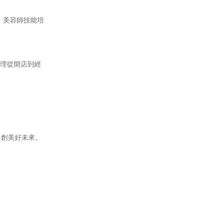
、美容師技能培
理從開店到經
創美好未來。