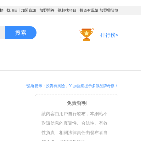
榜
找項目
加盟資訊
加盟問答
視頻找項目
投資有風險 加盟需謹慎
搜索
排行榜>
*溫馨提示：投資有風險，91加盟網提示多做品牌考察！
免責聲明
該內容由用戶自行發布，本網站不
對該信息的真實性、合法性、有效
性負責，相關法律責任由發布者自