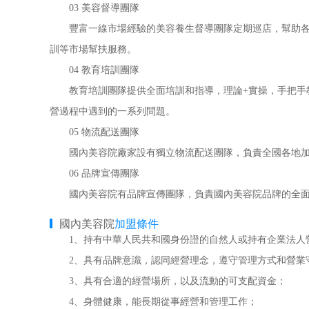
03 美容督導團隊
豐富一線市場經驗的美容養生督導團隊定期巡店，幫助各地
訓等市場幫扶服務。
04 教育培訓團隊
教育培訓團隊提供全面培訓和指導，理論+實操，手把手教
營過程中遇到的一系列問題。
05 物流配送團隊
國內美容院廠家設有獨立物流配送團隊，負責全國各地加
06 品牌宣傳團隊
國內美容院有品牌宣傳團隊，負責國內美容院品牌的全面宣
國內美容院
加盟條件
1、持有中華人民共和國身份證的自然人或持有企業法人
2、具有品牌意識，認同經營理念，遵守管理方式和營業
3、具有合適的經營場所，以及流動的可支配資金；
4、身體健康，能長期從事經營和管理工作；