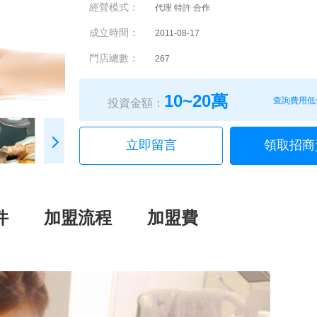
經營模式：
代理 特許 合作
成立時間：
2011-08-17
門店總數：
267
10~20萬
查詢費用低
投資金額：
立即留言
領取招商
件
加盟流程
加盟費