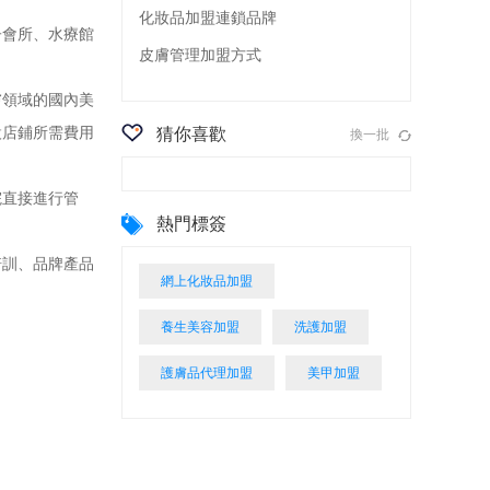
化妝品加盟連鎖品牌
會所、水療館
皮膚管理加盟方式
領域的國內美
設店鋪所需費用
猜你喜歡
換一批
直接進行管
熱門標簽
訓、品牌產品
網上化妝品加盟
養生美容加盟
洗護加盟
護膚品代理加盟
美甲加盟