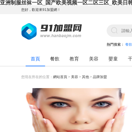
亚洲制服丝袜一区_国产欧美视频一区二区三区_欧美日
您好，歡迎來91加盟網！
熱門搜索：
餐
首頁
餐飲
教育
美容
嬰童
您現在所在的位置：
網站首頁
>
美容
>
其他
>
品牌加盟