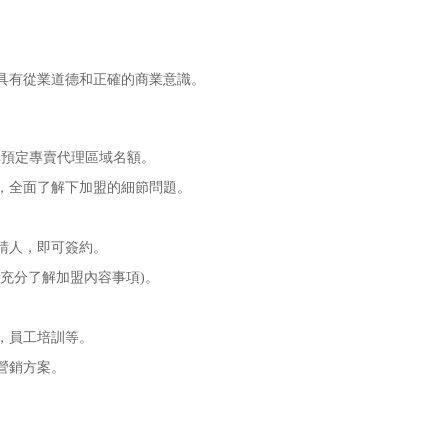
具有從業道德和正確的商業意識。
預定專賣代理區域名額。
，全面了解下加盟的細節問題。
請人，即可簽約。
充分了解加盟內容事項)。
。
，員工培訓等。
營銷方案。