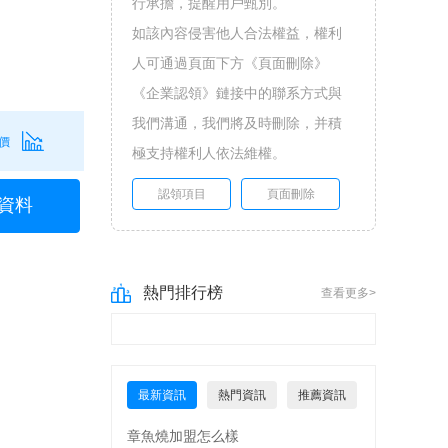
行承擔，提醒用戶甄別。
如該內容侵害他人合法權益，權利
人可通過頁面下方《頁面刪除》
《企業認領》鏈接中的聯系方式與
我們溝通，我們將及時刪除，并積
價
極支持權利人依法維權。
認領項目
頁面刪除
資料
熱門排行榜
查看更多>
最新資訊
熱門資訊
推薦資訊
章魚燒加盟怎么樣