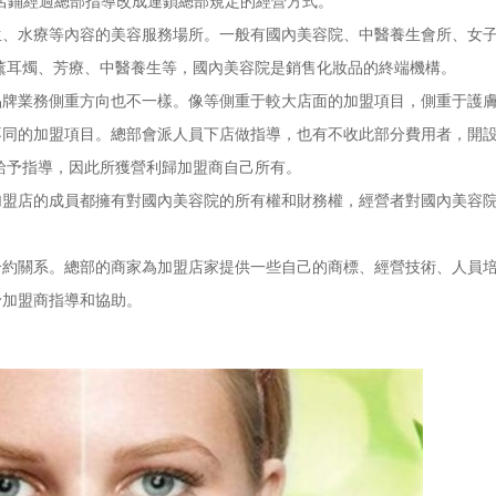
店鋪經過總部指導改成連鎖總部規定的經營方式。
水療等內容的美容服務場所。一般有國內美容院、中醫養生會所、女子
薰耳燭、芳療、中醫養生等，國內美容院是銷售化妝品的終端機構。
業務側重方向也不一樣。像等側重于較大店面的加盟項目，側重于護膚
不同的加盟項目。總部會派人員下店做指導，也有不收此部分費用者，開
給予指導，因此所獲營利歸加盟商自己所有。
店的成員都擁有對國內美容院的所有權和財務權，經營者對國內美容院
關系。總部的商家為加盟店家提供一些自己的商標、經營技術、人員培
予加盟商指導和協助。