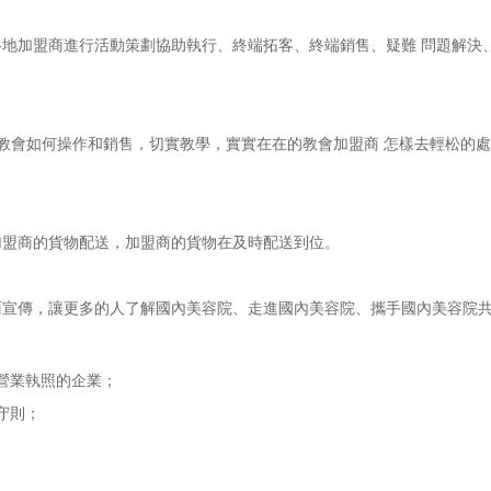
加盟商進行活動策劃協助執行、終端拓客、終端銷售、疑難 問題解決
會如何操作和銷售，切實教學，實實在在的教會加盟商 怎樣去輕松的處
盟商的貨物配送，加盟商的貨物在及時配送到位。
傳，讓更多的人了解國內美容院、走進國內美容院、攜手國內美容院共
營業執照的企業；
守則；