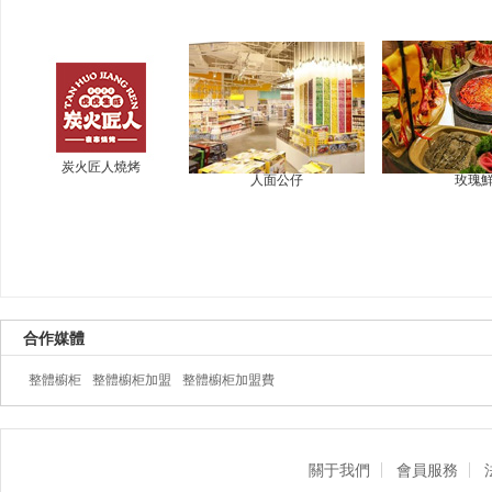
炭火匠人燒烤
人面公仔
玫瑰
合作媒體
整體櫥柜
整體櫥柜加盟
整體櫥柜加盟費
關于我們
會員服務