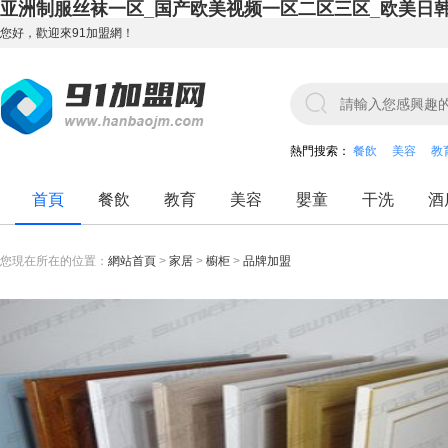
亚洲制服丝袜一区_国产欧美视频一区二区三区_欧美日
您好，歡迎來91加盟網！
熱門搜索：
餐飲
美容
教
首頁
餐飲
教育
美容
嬰童
干洗
酒
您現在所在的位置：
網站首頁
>
家居
>
櫥柜
>
品牌加盟