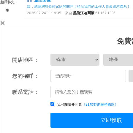
企業回復
顧潤林先
親，感謝您對歌婷家紡的關注！稍后我們的工作人員會跟您聯系！
生
2026-07-24 11:19:35
來自
黑龍江哈爾濱
61.167.139*
×
免費
開店地區：
您的稱呼：
聯系電話：
我已閱讀并同意
《91加盟網服務條款》
立即獲取