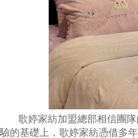
歌婷家紡加盟總部相信團隊
驗的基礎上，歌婷家紡憑借多年