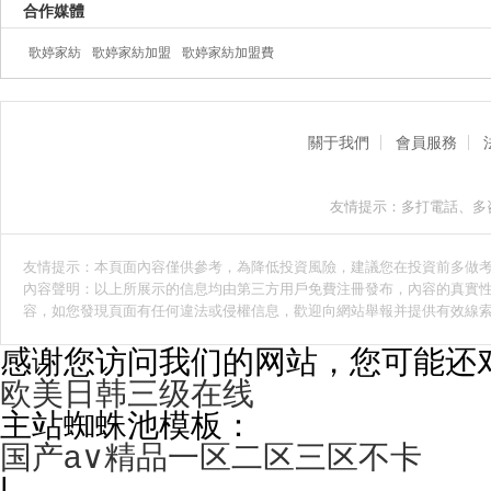
合作媒體
歌婷家紡
歌婷家紡加盟
歌婷家紡加盟費
關于我們
會員服務
友情提示：多打電話、多
友情提示：本頁面內容僅供參考，為降低投資風險，建議您在投資前多做
內容聲明：以上所展示的信息均由第三方用戶免費注冊發布，內容的真實性
容，如您發現頁面有任何違法或侵權信息，歡迎向網站舉報并提供有效線
感谢您访问我们的网站，您可能还
欧美日韩三级在线
主站蜘蛛池模板：
国产a∨精品一区二区三区不卡
|