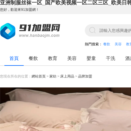
亚洲制服丝袜一区_国产欧美视频一区二区三区_欧美日
您好，歡迎來91加盟網！
熱門搜索：
餐飲
美容
教
首頁
餐飲
教育
美容
嬰童
干洗
酒
您現在所在的位置：
網站首頁
>
家紡
>
床上用品
>
品牌加盟