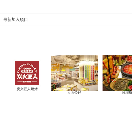
最新加入項目
炭火匠人燒烤
人面公仔
玫瑰