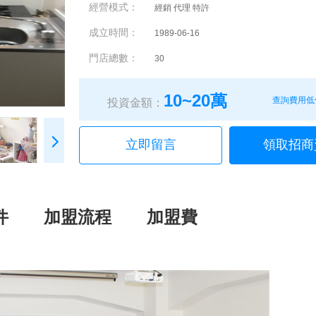
經營模式：
經銷 代理 特許
成立時間：
1989-06-16
門店總數：
30
10~20萬
查詢費用低
投資金額：
立即留言
領取招商
件
加盟流程
加盟費