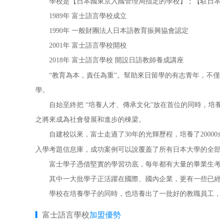
學校是【日本國東京入國管理局指定的學校】；【駐日
1989年 富士語言學校成立
1990年 一般財團法人日本語教育振興協會認定
2001年 富士語言學校開校
2018年 富士語言學校 開設日語教師養成講座
“教育為本，責任為重”。幫助來日留學的有志青年，不僅
學。
自始至終把 “培養人才、傳承文化”放在首位的同時，培
之將來成為社會發展和進步的棟梁。
自建校以來，富士走過了30年的光輝歷程，培養了2000
入學考題信息庫，成功案例可以說覆蓋了所有日本大學的全
富士學子憑借堅實的學習功底，每年都有大量的畢業生考入
其中一大批學子正活躍在國際、國內企業，更有一些已經
學校在培養學子的同時，也培養出了一批好的教職員工，
富士語言學校
加盟優勢