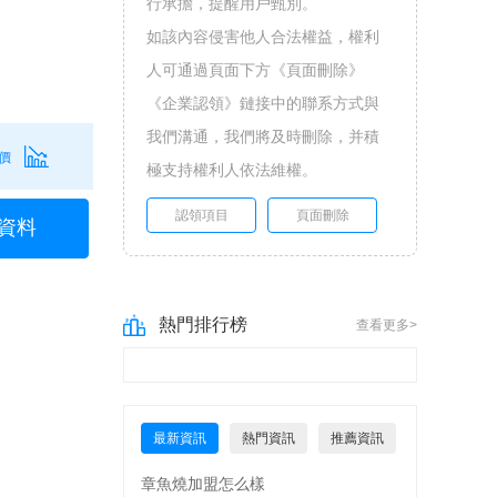
行承擔，提醒用戶甄別。
如該內容侵害他人合法權益，權利
人可通過頁面下方《頁面刪除》
《企業認領》鏈接中的聯系方式與
我們溝通，我們將及時刪除，并積
價
極支持權利人依法維權。
認領項目
頁面刪除
資料
熱門排行榜
查看更多>
最新資訊
熱門資訊
推薦資訊
章魚燒加盟怎么樣