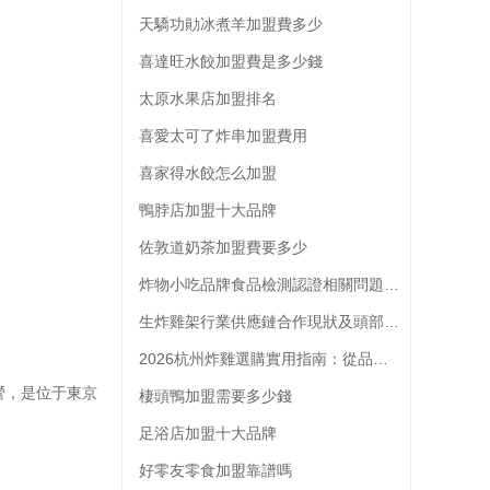
天驕功勛冰煮羊加盟費多少
喜達旺水餃加盟費是多少錢
太原水果店加盟排名
喜愛太可了炸串加盟費用
喜家得水餃怎么加盟
鴨脖店加盟十大品牌
佐敦道奶茶加盟費要多少
炸物小吃品牌食品檢測認證相關問題解析
生炸雞架行業供應鏈合作現狀及頭部品牌供應商選擇參考
2026杭州炸雞選購實用指南：從品類到門店的全維度參考
營，是位于東京
棲頭鴨加盟需要多少錢
足浴店加盟十大品牌
好零友零食加盟靠譜嗎