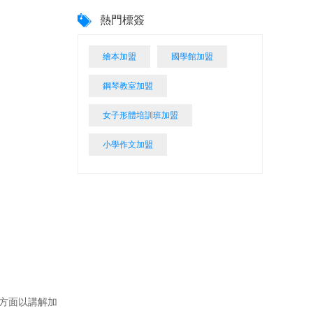
熱門標簽
繪本加盟
國學館加盟
鋼琴教室加盟
女子形體培訓班加盟
小學作文加盟
方面以講解加