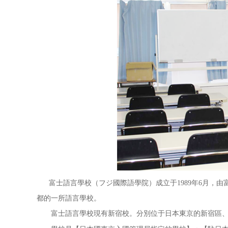
富士語言學校（フジ國際語學院）成立于1989年6月，
都的一所語言學校。
富士語言學校現有新宿校。分別位于日本東京的新宿區、