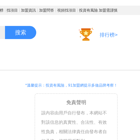
榜
找項目
加盟資訊
加盟問答
視頻找項目
投資有風險 加盟需謹慎
搜索
排行榜>
*溫馨提示：投資有風險，91加盟網提示多做品牌考察！
免責聲明
該內容由用戶自行發布，本網站不
對該信息的真實性、合法性、有效
性負責，相關法律責任由發布者自