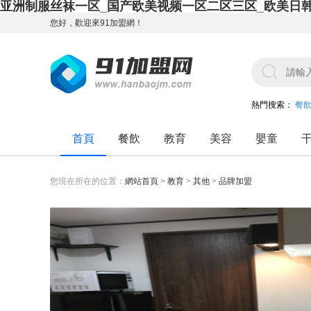
亚洲制服丝袜一区_国产欧美视频一区二区三区_欧美日
您好，歡迎來91加盟網！
熱門搜索：
餐
首頁
餐飲
教育
美容
嬰童
您現在所在的位置：
網站首頁
>
教育
>
其他
>
品牌加盟