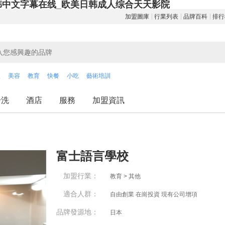
韩中文字幕在线_欧美日韩成人综合天天影院
加盟圖庫
行業列表
品牌百科
排行
飲
美容
教育
快餐
小吃
藝術培訓
干洗
酒店
服務
加盟資訊
富士語言學校
加盟行業：
教育 > 其他
適合人群：
自由創業 在崗投資 現有公司增項
品牌發源地：
日本