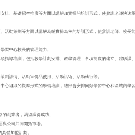
。
排、基礎招生推廣等方面以講解加實操的培訓形式，使參訓老師快速掌
活動策劃等方面以講解為輔實操為主的培訓形式，使參訓老師、校長能
學習中心校長的管理能力。
指導培訓，包括教學計劃安排、教學管理、各項制度的建立、體驗課、
策劃詳情、活動宣傳品使用、活動話術、活動執行等。
心組織的觀摩形式的學習培訓，總部會安排同類學習中心和區域內學習
格的創業者，渴望獲得成功。
愿與公司共同開拓市場。
的具體加盟計劃。