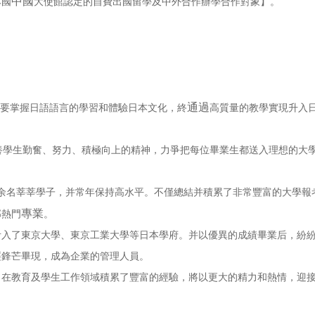
中國
本國
大使館認定的自費出國留學及中外合作辦學合作對象】。
通過
要掌握日語語言的學習和體驗日本文化，終
高質量的教學實現升入
養學生勤奮、努力、積極向上的精神，力爭把每位畢業生都送入理想的大
0余名莘莘學子，并常年保持高水平。不僅總結并積累了非常豐富的大學報
專業
部熱門
。
了東京大學、東京工業大學等日本學府。并以優異的成績畢業后，紛紛
鋒芒畢現，成為企業的管理人員。
在教育及學生工作領域積累了豐富的經驗，將以更大的精力和熱情，迎