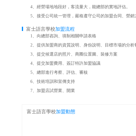
4、經營場地地段好，客流量大，能總部的實地評估。
5、接受公司統一管理，嚴格遵守公司的加盟合同、營銷
富士語言學校
加盟流程
1、向總部咨詢、填制相關申請表格
2、提供加盟商的資質說明、身份說明、目標市場的分析
3、提交候選店的照片、商圈位置圖、裝修方案
4、提交加盟費用、簽訂特許加盟協議
5、總部進行考察、評估、審核
6、技術培訓和宣傳支持
7、加盟店試營業、開業
富士語言學校
加盟動態