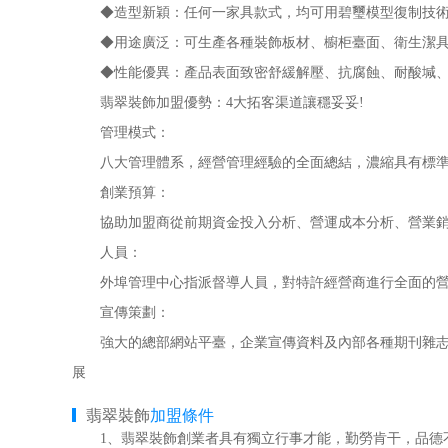
◆造型新穎：任何一家具款式，均可用碧璽模型復制技術
◆用途廣泛：可生產各種裝飾板材、櫥柜臺面、衛生潔具
◆性能優異：產品表面致密舒緩解壓、抗腐蝕、耐酸堿、
翡翠裝飾加盟優勢：4大拓客渠道讓穩妥妥!
管理模式：
八大管理體系，經營管理經驗的全面總結，濃縮具有標準、
創業預算：
協助加盟商從前期資金投入分析、營運成本分析、營業銷
人員：
外埠管理中心指派督導人員，對特許經營商進行全面的營
宣傳策劃：
強大的總部網站平臺，企業宣傳資料及內部各種期刊雜志、
展
翡翠裝飾
加盟條件
1、翡翠裝飾創業者具有獨立行事才能，勤勞肯干，品德