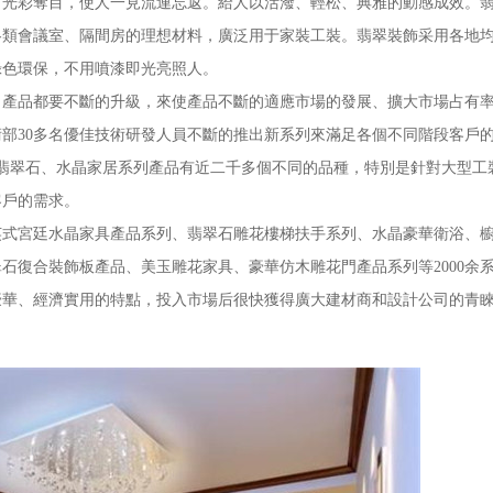
彩奪目，使人一見流連忘返。給人以活潑、輕松、典雅的動感成效。翡
各類會議室、隔間房的理想材料，廣泛用于家裝工裝。翡翠裝飾采用各地
綠色環保，不用噴漆即光亮照人。
品都要不斷的升級，來使產品不斷的適應市場的發展、擴大市場占有率
30多名優佳技術研發人員不斷的推出新系列來滿足各個不同階段客戶的需
翡翠石、水晶家居系列產品有近二千多個不同的品種，特別是針對大型工
客戶的需求。
宮廷水晶家具產品系列、翡翠石雕花樓梯扶手系列、水晶豪華衛浴、櫥
石復合裝飾板產品、美玉雕花家具、豪華仿木雕花門產品系列等2000余
豪華、經濟實用的特點，投入市場后很快獲得廣大建材商和設計公司的青