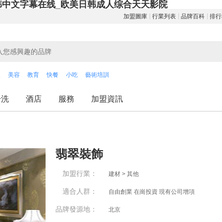
韩中文字幕在线_欧美日韩成人综合天天影院
加盟圖庫
行業列表
品牌百科
排行
飲
美容
教育
快餐
小吃
藝術培訓
干洗
酒店
服務
加盟資訊
翡翠裝飾
加盟行業：
建材 > 其他
適合人群：
自由創業 在崗投資 現有公司增項
品牌發源地：
北京