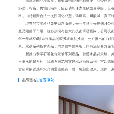
翡翠裝飾品種繁多，每個系列個個色彩鮮艷、晶瑩剔透、光
飾后，相當于實墻的隔間，隔音功能使家居臥室更寧靜，是
料，由特種聚合法一次性固化成型，強度高，耐酸堿，真正
現在的市場產品競爭日趨激烈，每一年甚至每幾個月公司產
產品頭部于市場，就必須擁有強大的技術研發團隊，公司技術部
年一年就有6項系列產品同時獲取重點推薦。公司推出的前衛
翠、水晶系列板材產品，均為標準規格板，同時滿足各方面
新推出翡翠石雕花背景墻系列產品、碧璽水晶背景墻、英式
玉雕水朝陽系列、翡翠石雕花浴室鏡框及抽屜系列、宮廷翡翠
貴翡翠的質感和水晶的通透融為一體、彰顯出健康、環保、
翡翠裝飾
加盟優勢