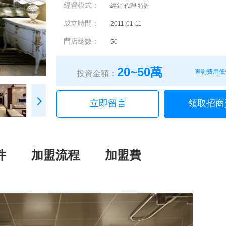
經營模式：
經銷 代理 特許
成立時間：
2011-01-11
門店總數：
50
20~50萬
查詢費用低
投資金額：
立即留言
領取招商
件
加盟流程
加盟費