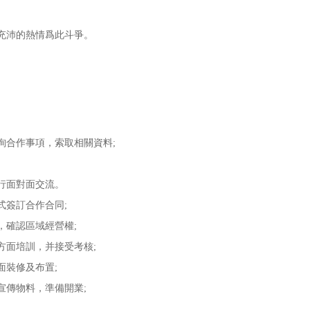
充沛的熱情爲此斗爭。
。
合作事項，索取相關資料;
行面對面交流。
簽訂合作合同;
確認區域經營權;
面培訓，并接受考核;
裝修及布置;
傳物料，準備開業;