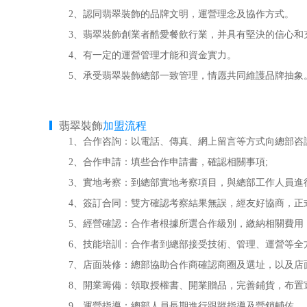
2、認同翡翠裝飾的品牌文明，運營理念及協作方式。
3、翡翠裝飾創業者酷愛餐飲行業，并具有堅決的信心和
4、有一定的運營管理才能和資金實力。
5、承受翡翠裝飾總部一致管理，情愿共同維護品牌抽象
翡翠裝飾
加盟流程
1、合作咨詢：以電話、傳真、網上留言等方式向總部咨詢
2、合作申請：填些合作申請書，確認相關事項;
3、實地考察：到總部實地考察項目，與總部工作人員進
4、簽訂合同：雙方確認考察結果無誤，經友好協商，正式
5、經營確認：合作者根據所選合作級別，繳納相關費用，
6、技能培訓：合作者到總部接受技術、管理、運營等全方
7、店面裝修：總部協助合作商確認商圈及選址，以及店面
8、開業籌備：領取授權書、開業贈品，完善鋪貨，布置宣
9、運營指導：總部人員長期進行跟蹤指導及營銷輔佐。