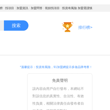
榜
找項目
加盟資訊
加盟問答
視頻找項目
投資有風險 加盟需謹慎
搜索
排行榜>
*溫馨提示：投資有風險，91加盟網提示多做品牌考察！
免責聲明
該內容由用戶自行發布，本網站不
對該信息的真實性、合法性、有效
性負責，相關法律責任由發布者自