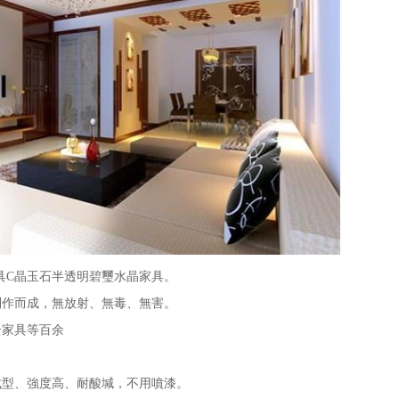
C晶玉石半透明碧璽水晶家具。
作而成，無放射、無毒、無害。
家具等百余
型、強度高、耐酸堿，不用噴漆。