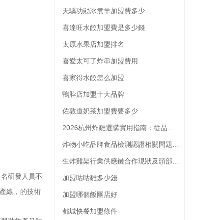
天驕功勛冰煮羊加盟費多少
喜達旺水餃加盟費是多少錢
太原水果店加盟排名
喜愛太可了炸串加盟費用
喜家得水餃怎么加盟
鴨脖店加盟十大品牌
佐敦道奶茶加盟費要多少
2026杭州炸雞選購實用指南：從品類到門店的全維度參考
炸物小吃品牌食品檢測認證相關問題解析
生炸雞架行業供應鏈合作現狀及頭部品牌供應商選擇參考
多名研發人員不
加盟咕咕雞多少錢
產線，的技術
加盟哪個飯團店好
都城快餐加盟條件