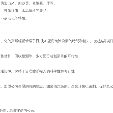
仿造出來。如沙發、老板臺、床等。
、裝飾線條、水晶廳柱等產品。
不易老化等特性。
化的實踐經營管理手冊;使加盟商免除摸索的時間和精力。從起點彰顯
售估算、回收預測等，多方面分析創業目的可行性
運指導。保持了管理體系輸入的科學性和可行性
加盟公司專屬網頁的建設、開業儀式策劃、企業形象CI策劃、促銷及
不錯，老實守信的公民。