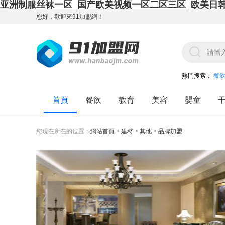
亚洲制服丝袜一区_国产欧美视频一区二区三区_欧美日
您好，歡迎來91加盟網！
熱門搜索：
餐
首頁
餐飲
教育
美容
嬰童
您現在所在的位置：
網站首頁
>
建材
>
其他
>
品牌加盟