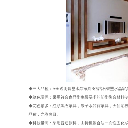
◆三大品種：A全透明碧璽水晶家具B仿鉆石碧璽水晶家具
◆綠色環保：采用符合食品衛生級要求的前衛復合材料制
◆花色繁多：紅頭黑石家具，浪子水晶寶家具，天仙彩云
品種，光彩奪目。
◆科技量高：采用普通原料，由特種聚合法一次性固化成