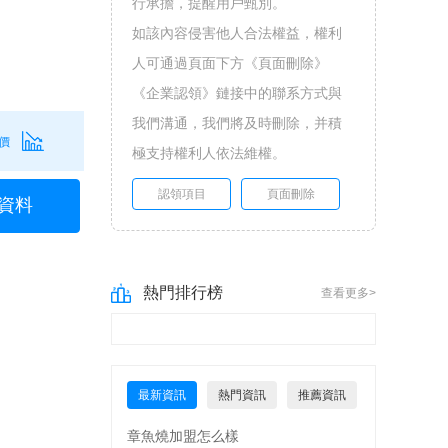
行承擔，提醒用戶甄別。
如該內容侵害他人合法權益，權利
人可通過頁面下方《頁面刪除》
《企業認領》鏈接中的聯系方式與
我們溝通，我們將及時刪除，并積
價
極支持權利人依法維權。
認領項目
頁面刪除
資料
熱門排行榜
查看更多>
最新資訊
熱門資訊
推薦資訊
章魚燒加盟怎么樣