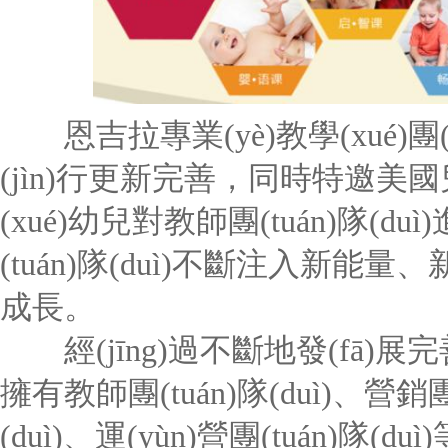
恩吉拉專業(yè)教學(xué)團(
(jìn)行更新完善，同時特邀美國兒
(xué)幼兒對教師團(tuán)隊(du
(tuán)隊(duì)不斷注入新
成長。
經(jīng)過不斷地發(fā)展
擁有教師團(tuán)隊(duì)、營銷團(
(duì)、運(yùn)營團(tuán)隊(du