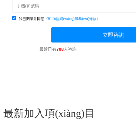
我已閱讀并同意
《91加盟網(wǎng)服務(wù)條款》
立即咨詢
最近已有
788
人咨詢
最新加入項(xiàng)目