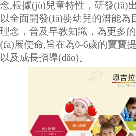
念,根據(jù)兒童特性，研發(fā
以全面開發(fā)嬰幼兒的潛能為目標(
理念，普及早教知識，為更多的寶
(fā)展使命,旨在為0-6歲的寶寶提
以及成長指導(dǎo)。