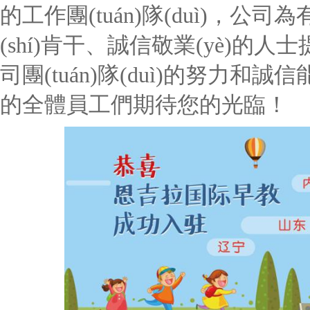
的工作團(tuán)隊(duì)，公司為有
(shí)肯干、誠信敬業(yè)的人
司團(tuán)隊(duì)的努力
的全體員工們期待您的光臨！