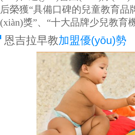
后榮獲“具備口碑的兒童教育品牌
(xiàn)獎”、“十大品牌少兒教育機(j
恩吉拉早教
加盟優(yōu)勢