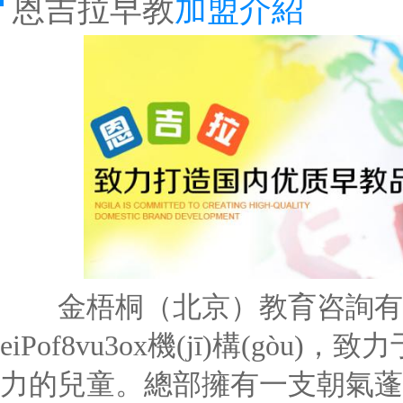
恩吉拉早教
加盟介紹
金梧桐（北京）教育咨詢有
eiPof8vu3ox機(jī)構(gòu
力的兒童。總部擁有一支朝氣蓬勃、具