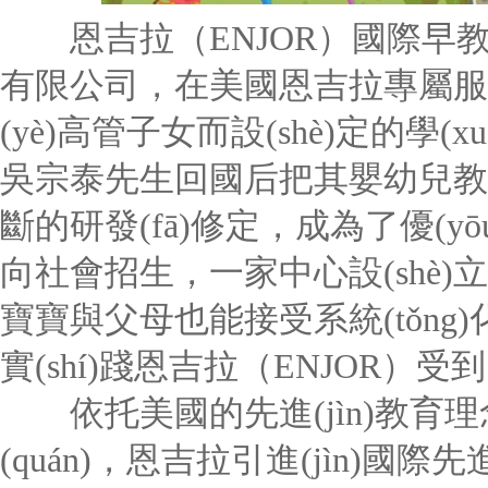
恩吉拉（ENJOR）國際早
有限公司，在美國恩吉拉專屬服務(wù
(yè)高管子女而設(shè)定的學(xu
吳宗泰先生回國后把其嬰幼兒教學(x
斷的研發(fā)修定，成為了優(yōu
向社會招生，一家中心設(shè)
寶寶與父母也能接受系統(tǒng)
實(shí)踐恩吉拉（ENJOR）受
依托美國的先進(jìn)教育理念
(quán)，恩吉拉引進(jìn)國際先進