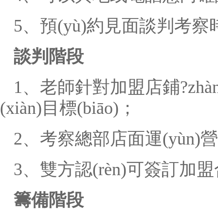
5、預(yù)約見面談判考察
談判階段
1、老師針對加盟店鋪?zhàn)
(xiàn)目標(biāo)；
2、考察總部店面運(yùn)
3、雙方認(rèn)可簽訂加
籌備階段