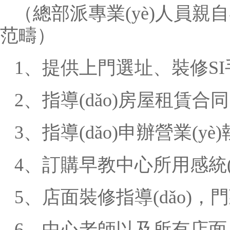
（總部派專業(yè)人員親自
范疇）
1、提供上門選址、裝修S
2、指導(dǎo)房屋租賃合
3、指導(dǎo)申辦營業(yè)執
4、訂購早教中心所用感統(tǒ
5、店面裝修指導(dǎo)，門
6、中心老師以及所有店面