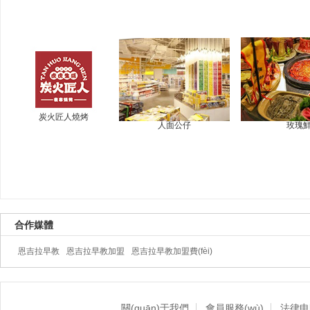
炭火匠人燒烤
人面公仔
玫瑰
合作媒體
恩吉拉早教
恩吉拉早教加盟
恩吉拉早教加盟費(fèi)
關(guān)于我們
會員服務(wù)
法律申