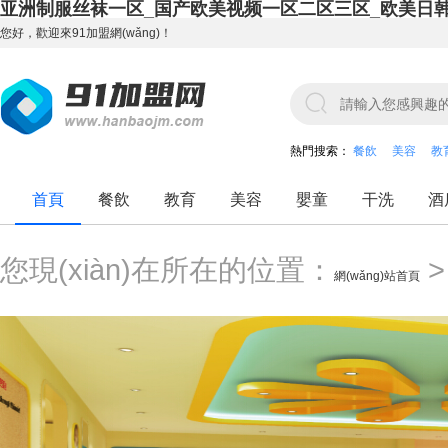
亚洲制服丝袜一区_国产欧美视频一区二区三区_欧美日
您好，歡迎來91加盟網(wǎng)！
熱門搜索：
餐飲
美容
教
首頁
餐飲
教育
美容
嬰童
干洗
酒
您現(xiàn)在所在的位置：
網(wǎng)站首頁