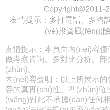
Copyright@2011-2
友情提示：多打電話、多咨詢、實
(yè)投資風(fēng)
友情提示：本頁面內(nèi)容
做考察咨詢、多對比分析。部
(zhǔn)。
內(nèi)容聲明：以上所展示的信
容的真實(shí)性、準(zhǔn)
(wǎng)對此不承擔(dān)任何
(guān)法律法規(guī)嚴(yán)