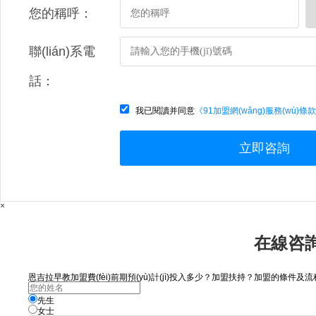
您的稱呼：
聯(lián)系電
話：
我已閱讀并同意
《91加盟網(wǎng)服務(wù)條
立即咨詢
×
在線咨詢
恩吉拉早教加盟費(fèi)前期預(yù)計(jì)投入多少？加盟扶持？加盟的條件及流程
先生
女士