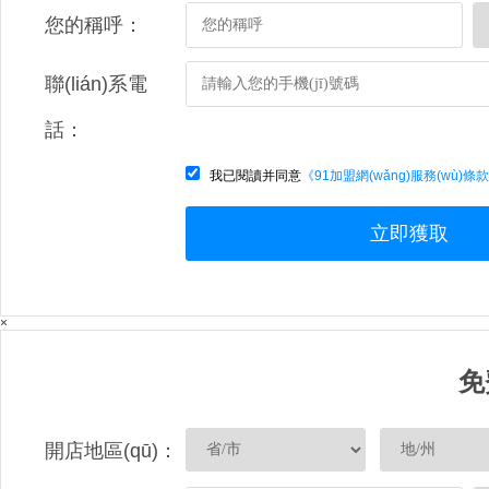
您的稱呼：
聯(lián)系電
話：
我已閱讀并同意
《91加盟網(wǎng)服務(wù)條
立即獲取
×
免
開店地區(qū)：