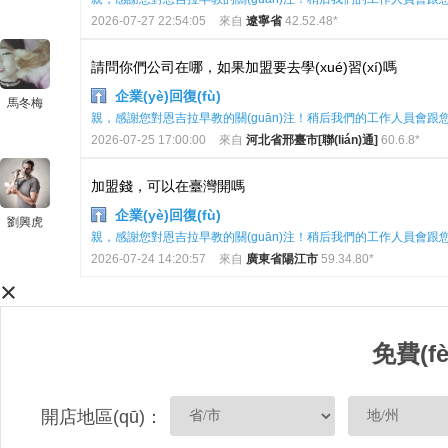
2026-07-27 22:54:05
來自
遼寧省
42.52.48*
請問你們公司在哪，如果加盟要去學(xué)習(xí)嗎
企業(yè)回復(fù)
馬冬梅
親，感謝您對恩吉拉早教的關(guān)注！稍后我們的工作人員會跟您聯(
2026-07-25 17:00:00
來自
河北省邢臺市[聯(lián)通]
60.6.8*
加盟錢，可以在臺灣開嗎
企業(yè)回復(fù)
劉興虎
親，感謝您對恩吉拉早教的關(guān)注！稍后我們的工作人員會跟您聯(
2026-07-24 14:20:57
來自
廣東省陽江市
59.34.80*
×
免費(f
開店地區(qū)：