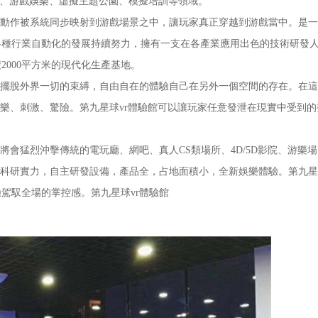
育、游戲娛樂、虛擬主題公園、模擬培訓等領域。
動作被系統同步映射到游戲場景之中，讓玩家真正穿越到游戲當中。是一
各種行業自動化的發展持續努力，擁有一支在各產業應用出色的技術研發
000平方米的現代化生產基地。
擺脫外界一切的束縛，自由自在的體驗自己在另外一個空間的存在。在這
快樂、刺激、驚險。第九星球vr體驗館可以讓玩家任意發泄在現實中受到
會猛烈沖擊傳統的電玩廳、網吧、真人CS類場所、4D/5D影院、游樂
的科研實力，自主研發設備，產品全，占地面積小，全新娛樂體驗。第九星
驗駕馭全場的掌控感。第九星球vr體驗館