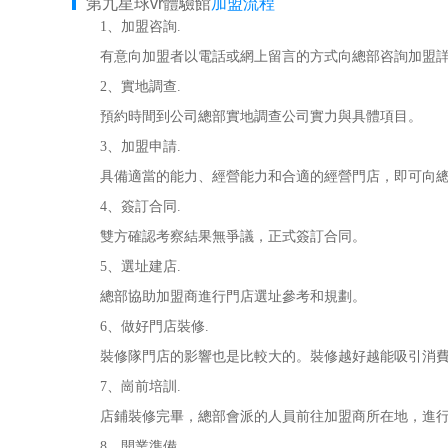
第九星球vr體驗館
加盟流程
1、加盟咨詢.
有意向加盟者以電話或網上留言的方式向總部咨詢加盟詳
2、實地調查.
預約時間到公司總部實地調查公司實力與具體項目。
3、加盟申請.
具備適當的能力、經營能力和合適的經營門店，即可向總部
4、簽訂合同.
雙方確認考察結果無爭議，正式簽訂合同。
5、選址建店.
總部協助加盟商進行門店選址參考和規劃。
6、做好門店裝修.
裝修隊門店的影響也是比較大的。裝修越好越能吸引消費者
7、崗前培訓.
店鋪裝修完畢，總部會派的人員前往加盟商所在地，進行
8、開業準備.