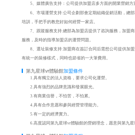
5、媒體廣告支持：公司提供加盟店多方面的開業營銷方
6、市場運營支持:公司企劃部會定期組織促銷活動，總部
培訓，手把手的教您好如何經營一家店。
7、跟蹤服務支持:總部為加盟店提供了咨詢服務，加盟商
服務，及時的指導加盟店的運營問題。
8、選址裝修支持:加盟商在簽訂合同后需想公司提供加盟
有統一的裝修樣式，同時也節省的一大筆費用。
第九星球vr體驗館
加盟條件
1.具有獨立的法人資格，要求公司化運營。
2.具有強烈的品牌意識和發展眼光。
3.有商業信譽，不怕苦，不怕累。
4.具有合作意愿和參與經營管理能力。
5.有一定的經濟實力。
6.高度認同第九星球vr體驗館的營銷理念，愿意與第九星