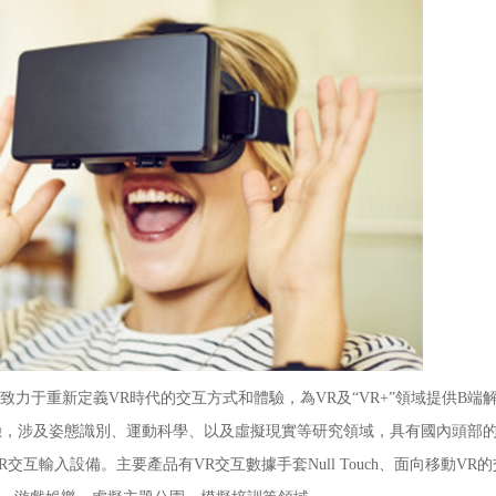
于重新定義VR時代的交互方式和體驗，為VR及“VR+”領域提供B端
驗，涉及姿態識別、運動科學、以及虛擬現實等研究領域，具有國內頭部
入設備。主要產品有VR交互數據手套Null Touch、面向移動VR