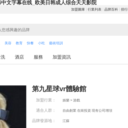
韩中文字幕在线_欧美日韩成人综合天天影院
加盟圖庫
行業列表
品牌百科
排行
飲
美容
教育
快餐
小吃
藝術培訓
干洗
酒店
服務
加盟資訊
第九星球vr體驗館
加盟行業：
娛樂 > 游戲
適合人群：
自由創業 在崗投資 現有公司增項
品牌發源地：
江蘇