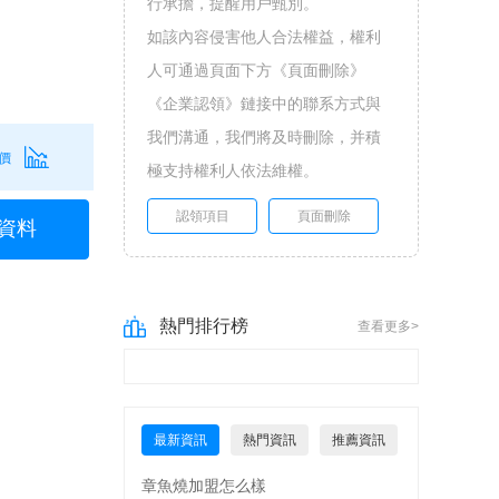
行承擔，提醒用戶甄別。
如該內容侵害他人合法權益，權利
人可通過頁面下方《頁面刪除》
《企業認領》鏈接中的聯系方式與
我們溝通，我們將及時刪除，并積
價
極支持權利人依法維權。
認領項目
頁面刪除
資料
熱門排行榜
查看更多>
最新資訊
熱門資訊
推薦資訊
章魚燒加盟怎么樣