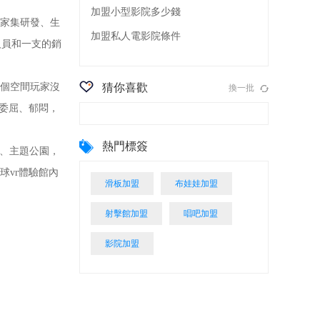
加盟小型影院多少錢
家集研發、生
加盟私人電影院條件
人員和一支的銷
個空間玩家沒
猜你喜歡
換一批
的委屈、郁悶，
熱門標簽
場、主題公園，
球vr體驗館內
滑板加盟
布娃娃加盟
射擊館加盟
唱吧加盟
影院加盟