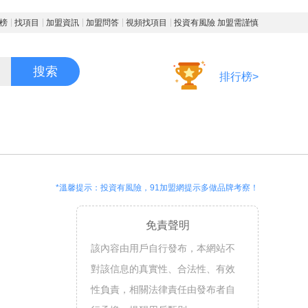
榜
找項目
加盟資訊
加盟問答
視頻找項目
投資有風險 加盟需謹慎
搜索
排行榜>
*溫馨提示：投資有風險，91加盟網提示多做品牌考察！
免責聲明
該內容由用戶自行發布，本網站不
對該信息的真實性、合法性、有效
性負責，相關法律責任由發布者自