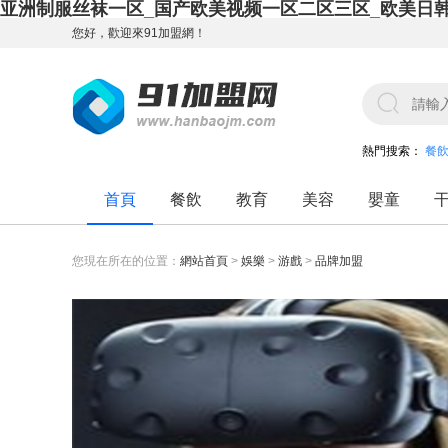
亚洲制服丝袜一区_国产欧美视频一区二区三区_欧美日
您好，歡迎來91加盟網！
熱門搜索：
餐
首頁
餐飲
教育
美容
嬰童
您現在所在的位置：
網站首頁
>
娛樂
>
游戲
>
品牌加盟