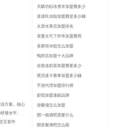
天驕功勛冰煮羊加盟費多少
喜達旺水餃加盟費是多少錢
太原水果店加盟排名
喜愛太可了炸串加盟費用
喜家得水餃怎么加盟
鴨脖店加盟十大品牌
佐敦道奶茶加盟費要多少
寶貝迷卡賽車加盟多少錢
手游代理加盟排行榜
影院加盟連鎖品牌
解決方案。核心
游樂場怎么加盟
的研發水平。
開一個酒吧需要什么
的交互套件
開音樂酒吧怎么樣