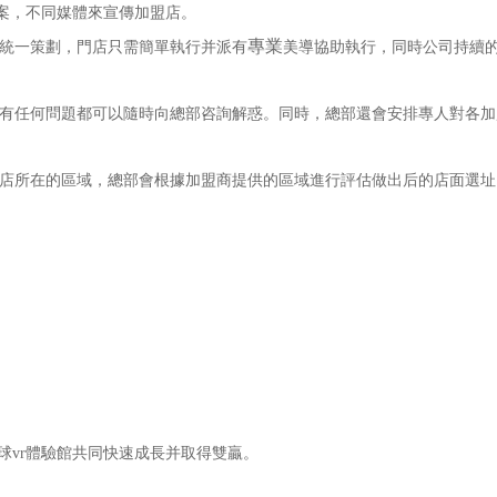
案，不同媒體來宣傳加盟店。
專業
統一策劃，門店只需簡單執行并派有
美導協助執行，同時公司持續
有任何問題都可以隨時向總部咨詢解惑。同時，總部還會安排專人對各加
店所在的區域，總部會根據加盟商提供的區域進行評估做出后的店面選址
球vr體驗館共同快速成長并取得雙贏。