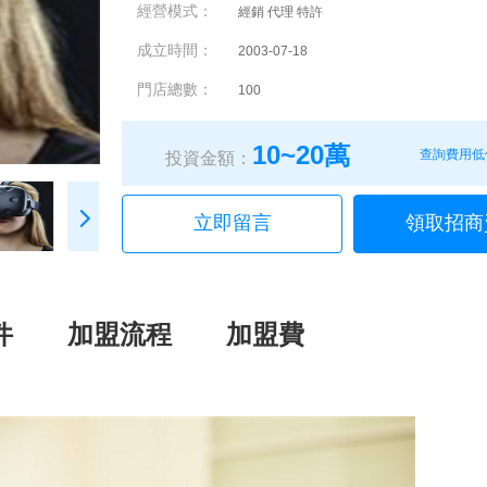
經營模式：
經銷 代理 特許
成立時間：
2003-07-18
門店總數：
100
10~20萬
查詢費用低
投資金額：
立即留言
領取招商
件
加盟流程
加盟費