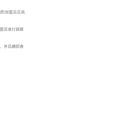
的對加盟店店員
盟店進行跟蹤
。并且總部會