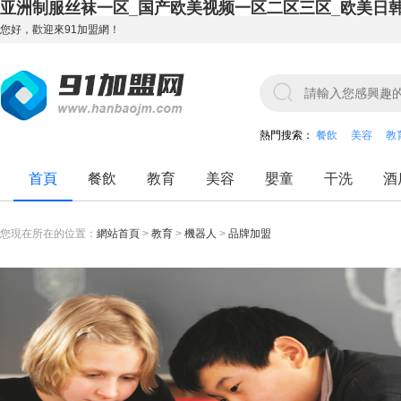
亚洲制服丝袜一区_国产欧美视频一区二区三区_欧美日
您好，歡迎來91加盟網！
熱門搜索：
餐飲
美容
教
首頁
餐飲
教育
美容
嬰童
干洗
酒
您現在所在的位置：
網站首頁
>
教育
>
機器人
>
品牌加盟