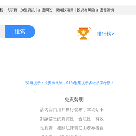
榜
找項目
加盟資訊
加盟問答
視頻找項目
投資有風險 加盟需謹慎
搜索
排行榜>
*溫馨提示：投資有風險，91加盟網提示多做品牌考察！
免責聲明
該內容由用戶自行發布，本網站不
對該信息的真實性、合法性、有效
性負責，相關法律責任由發布者自