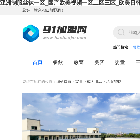
亚洲制服丝袜一区_国产欧美视频一区二区三区_欧美日
您好，歡迎來91加盟網！
熱門搜索：
餐
首頁
餐飲
教育
美容
嬰童
您現在所在的位置：
網站首頁
>
零售
>
成人用品
>
品牌加盟