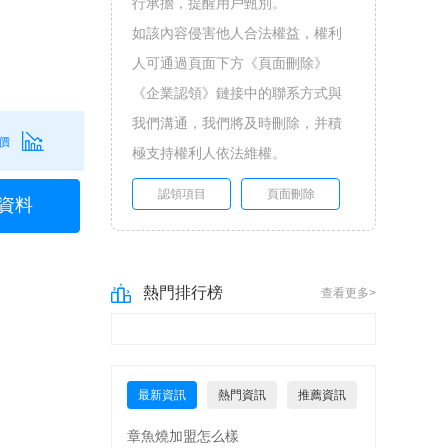
行承擔，提醒用戶甄別。
如該內容侵害他人合法權益，權利
人可通過頁面下方《頁面刪除》
《企業認領》鏈接中的聯系方式與
我們溝通，我們將及時刪除，并積
價
極支持權利人依法維權。
認領項目
頁面刪除
資料
熱門排行榜
查看更多>
最新資訊
熱門資訊
推薦資訊
章魚燒加盟怎么樣