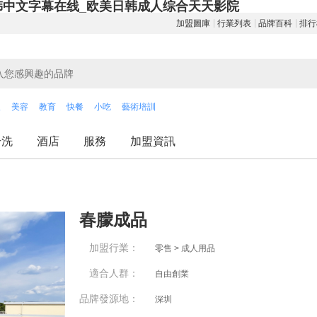
韩中文字幕在线_欧美日韩成人综合天天影院
加盟圖庫
行業列表
品牌百科
排行
飲
美容
教育
快餐
小吃
藝術培訓
干洗
酒店
服務
加盟資訊
春朦成品
加盟行業：
零售 > 成人用品
適合人群：
自由創業
品牌發源地：
深圳