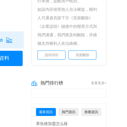
行承擔，提醒用戶甄別。
如該內容侵害他人合法權益，權利
人可通過頁面下方《頁面刪除》
《企業認領》鏈接中的聯系方式與
我們溝通，我們將及時刪除，并積
價
極支持權利人依法維權。
認領項目
頁面刪除
資料
熱門排行榜
查看更多>
最新資訊
熱門資訊
推薦資訊
章魚燒加盟怎么樣