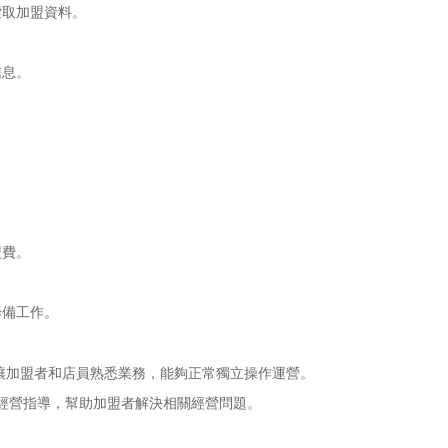
取加盟資料。
息。
費。
備工作。
讓加盟者和店員熟悉業務，能夠正常獨立操作運營。
經營指導，幫助加盟者解決相關經營問題。