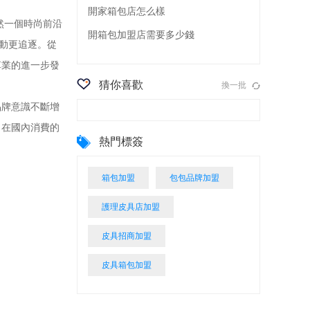
開家箱包店怎么樣
然一個時尚前沿
開箱包加盟店需要多少錢
動更追逐。從
革業的進一步發
猜你喜歡
換一批
牌意識不斷增
。在國內消費的
熱門標簽
箱包加盟
包包品牌加盟
護理皮具店加盟
皮具招商加盟
皮具箱包加盟