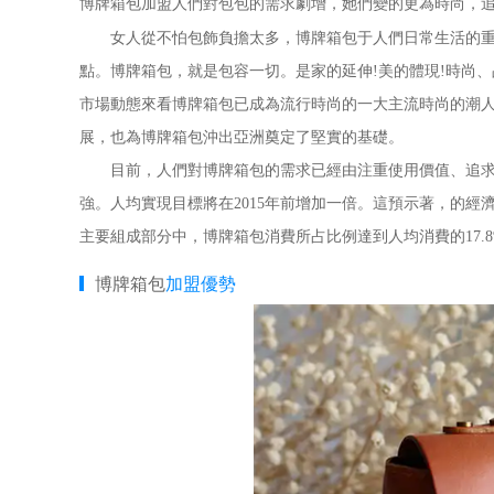
博牌箱包加盟人們對包包的需求劇增，她們變的更為時尚，
女人從不怕包飾負擔太多，博牌箱包于人們日常生活的重
點。博牌箱包，就是包容一切。是家的延伸!美的體現!時尚
市場動態來看博牌箱包已成為流行時尚的一大主流時尚的潮
展，也為博牌箱包沖出亞洲奠定了堅實的基礎。
目前，人們對博牌箱包的需求已經由注重使用價值、追求價
強。人均實現目標將在2015年前增加一倍。這預示著，的
主要組成部分中，博牌箱包消費所占比例達到人均消費的17.
博牌箱包
加盟優勢