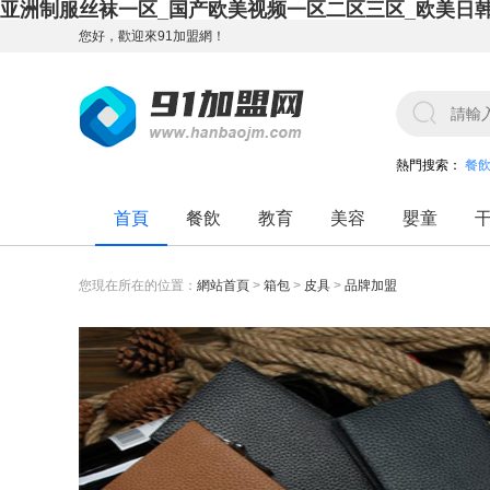
亚洲制服丝袜一区_国产欧美视频一区二区三区_欧美日
您好，歡迎來91加盟網！
熱門搜索：
餐
首頁
餐飲
教育
美容
嬰童
您現在所在的位置：
網站首頁
>
箱包
>
皮具
>
品牌加盟