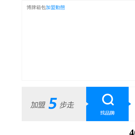
博牌箱包
加盟動態