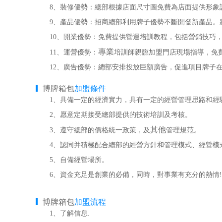
8、裝修優勢：總部根據店面尺寸圖免費為店面提供形象
9、產品優勢：招商總部利用牌子優勢不斷開發新產品。
10、開業優勢：免費提供營運培訓教程，包括營銷技巧，
專業
11、運營優勢：
培訓師親臨加盟門店現場指導，免
12、廣告優勢：總部安排投放巨額廣告，促進項目牌子在
博牌箱包
加盟條件
1、具備一定的經濟實力，具有一定的經營管理思路和經
2、愿意定期接受總部提供的技術培訓及考核。
其他
3、遵守總部的價格統一政策，及
管理規范。
4、認同并積極配合總部的經營方針和管理模式、經營模
5、自備經營場所。
6、資金充足是創業的必備，同時，對事業有充分的熱情!
博牌箱包
加盟流程
1、了解信息.