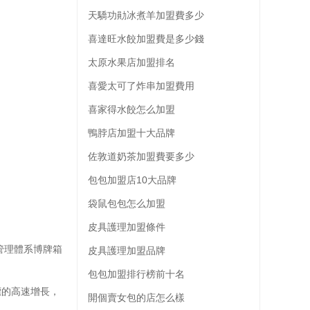
天驕功勛冰煮羊加盟費多少
喜達旺水餃加盟費是多少錢
太原水果店加盟排名
喜愛太可了炸串加盟費用
喜家得水餃怎么加盟
鴨脖店加盟十大品牌
佐敦道奶茶加盟費要多少
包包加盟店10大品牌
袋鼠包包怎么加盟
皮具護理加盟條件
管理體系博牌箱
皮具護理加盟品牌
包包加盟排行榜前十名
的高速增長，
開個賣女包的店怎么樣