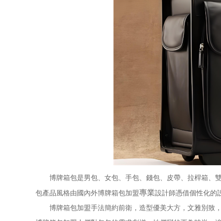
博牌箱包是男包、女包、手包、錢包、皮帶、拉桿箱、雙
專業
包產品風格由國內外博牌箱包加盟
設計師憑借個性化的
博牌箱包加盟手法簡約前衛，造型優美大方，文雅別致，線