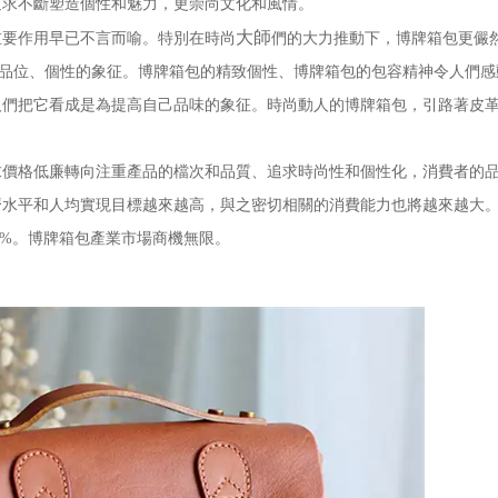
追求不斷塑造個性和魅力，更崇尚文化和風情。
大師
要作用早已不言而喻。特別在時尚
們的大力推動下，博牌箱包更儼
、品位、個性的象征。博牌箱包的精致個性、博牌箱包的包容精神令人們感
人們把它看成是為提高自己品味的象征。時尚動人的博牌箱包，引路著皮
格低廉轉向注重產品的檔次和品質、追求時尚性和個性化，消費者的品
經濟水平和人均實現目標越來越高，與之密切相關的消費能力也將越來越大
8%。博牌箱包產業市場商機無限。