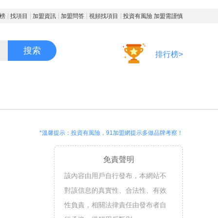
榜
找項目
加盟資訊
加盟問答
視頻找項目
投資有風險 加盟需謹慎
搜索
排行榜>
*溫馨提示：投資有風險，91加盟網提示多做品牌考察！
免責聲明
該內容由用戶自行發布，本網站不
對該信息的真實性、合法性、有效
性負責，相關法律責任由發布者自