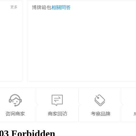
更多
博牌箱包
相關問答