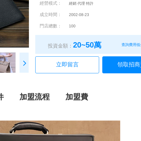
經營模式：
經銷 代理 特許
成立時間：
2002-08-23
門店總數：
100
20~50萬
查詢費用低
投資金額：
立即留言
領取招商
件
加盟流程
加盟費