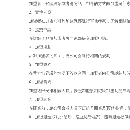
加盟者可登陸網站或者是電話、郵件的方式向加盟總部索
2、實地考察.
加盟者在加盟前可到加盟總部進行實地考察，了解相關信
3、提交申請.
在詳細了解后加盟者可向總部提交加盟申請。
4、加盟規劃.
針對加盟者的店面，總公司會進行相關的規劃。
5、加盟簽約.
在雙方無異議的情況下簽約合同，加盟者向公司繳納加盟
6、加盟籌備.
加盟總部安排相關人員，按照加盟規劃協助加盟商開展籌
7、加盟開業.
其他
在開業前，總公司會派人員下店給予開業及
指導，
8、加盟跟進成功開業后，建立經營檔案，隨時跟進提供