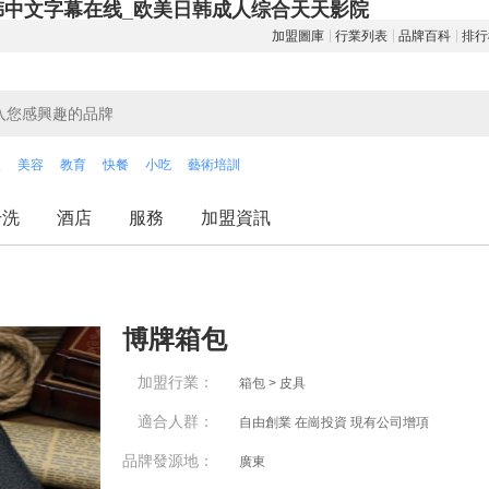
韩中文字幕在线_欧美日韩成人综合天天影院
加盟圖庫
行業列表
品牌百科
排行
飲
美容
教育
快餐
小吃
藝術培訓
干洗
酒店
服務
加盟資訊
博牌箱包
加盟行業：
箱包 > 皮具
適合人群：
自由創業 在崗投資 現有公司增項
品牌發源地：
廣東