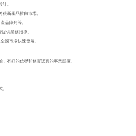
設計。
將很新產品推向市場。
產品陳列等。
費提供業務指導。
全國市場快速發展。
驗，有好的信譽和務實認真的事業態度。
式。