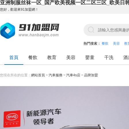
亚洲制服丝袜一区_国产欧美视频一区二区三区_欧美日
您好，歡迎來91加盟網！
熱門搜索：
餐飲
美容
教
首頁
餐飲
教育
美容
嬰童
干洗
酒
您現在所在的位置：
網站首頁
>
汽車服務
>
汽車4s店
>
品牌加盟