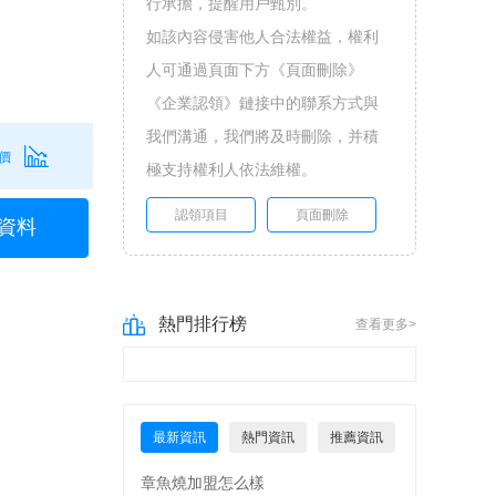
行承擔，提醒用戶甄別。
如該內容侵害他人合法權益，權利
人可通過頁面下方《頁面刪除》
《企業認領》鏈接中的聯系方式與
我們溝通，我們將及時刪除，并積
價
極支持權利人依法維權。
認領項目
頁面刪除
資料
熱門排行榜
查看更多>
最新資訊
熱門資訊
推薦資訊
章魚燒加盟怎么樣