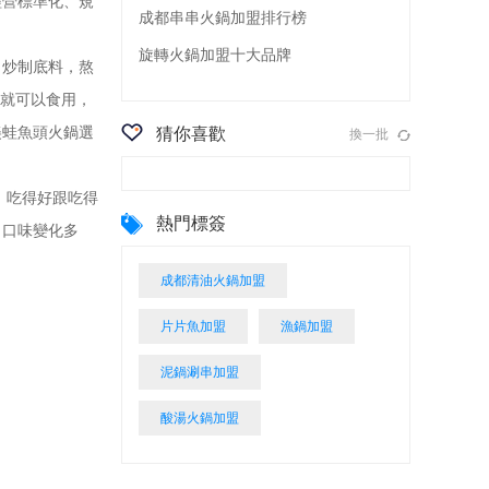
經營標準化、規
成都串串火鍋加盟排行榜
旋轉火鍋加盟十大品牌
炒制底料，熬
客就可以食用，
美蛙魚頭火鍋選
猜你喜歡
換一批
，吃得好跟吃得
熱門標簽
、口味變化多
成都清油火鍋加盟
片片魚加盟
漁鍋加盟
泥鍋涮串加盟
酸湯火鍋加盟