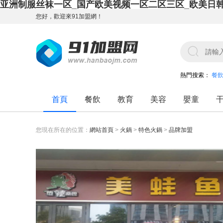
亚洲制服丝袜一区_国产欧美视频一区二区三区_欧美日
您好，歡迎來91加盟網！
熱門搜索：
餐
首頁
餐飲
教育
美容
嬰童
您現在所在的位置：
網站首頁
>
火鍋
>
特色火鍋
>
品牌加盟