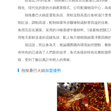
經過近2年的發展，熱辣桑巴火鍋直營店數量已達到8家，
模化、現代化的新的火鍋產業模式。公司配備物流中心，為
熱辣桑巴火鍋是選取魚頭、美蛙這類高蛋白食材湯汁燙煮，
制紅油，調制高湯，配制味碟等步驟燴制成鮮香四溢的佳肴。
食用完后在涮菜。采用的18種基礎中藥材料、5道嚴格把關
用每天新鮮送達的花鰱魚頭、配上每只都精挑細選凈重四兩
俗話說，民以食為天，無論國際國內環境如何變動，餐飲行
有特色的已成為了人們新的追求，各式各樣的特色化餐飲隨
樣，受到了數以萬計年輕人的青睞。
熱辣桑巴火鍋
加盟優勢