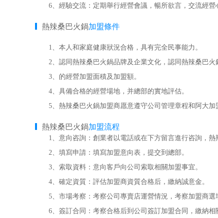
6、經驗交流：定期舉行經營會議，暢所欲言，交流經營
熱辣桑巴火鍋
加盟條件
1、本人和家庭健康狀況合格，具有完全民事能力。
2、認同熱辣桑巴火鍋品牌及企業文化，認同熱辣桑巴火
3、的經營加盟面積及加盟額。
4、具備合格的經營場地，并總部的實地評估。
5、熱辣桑巴火鍋加盟商愿意遵守公司管理章程和阿大加
熱辣桑巴火鍋
加盟流程
1、意向咨詢：創業者以電話或在下方留言進行咨詢，熱
2、填寫申請：填寫加盟意向表，提交到總部。
3、索取資料：意向客戶向公司索取相關加盟事宜。
4、確定資質：評估加盟商資質合格后，繳納誠意金。
5、市場考察：考察公司專賣店運營情況，考察加盟商選
6、簽訂合同：考察合格后到公司簽訂加盟合同，繳納相