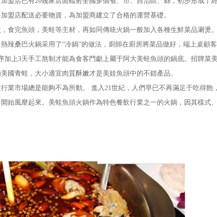
加盟店已有20幾家店面輻射全國多個省、市、自治區、縣，初步形成了
各加盟店配送必要物資，為加盟商建立了合格的運營基礎。
食完魚頭，美蛙等主材，再如同傳統火鍋一般加入各種生鮮菜品涮燙。
熱辣桑巴火鍋采用了“冷鍋”的做法，廚師在廚房將菜品做好，端上桌顧
工序加上3天手工熬制才能為食客門獻上屬于阿大美蛙魚頭的鍋底。招牌菜
的美國青蛙，大小適宜肉質酥嫩才是美娃魚頭中的不錯產品。
業市場總是能夠不為所動。 進入21世紀，人們早已不再滿足于吃得飽
即開始風靡起來。美蛙魚頭火鍋作為特色餐飲行業之一的火鍋，因其樣式