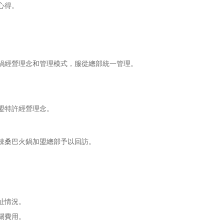
心得。
鍋經營理念和管理模式，服從總部統一管理。
盟特許經營理念。
辣桑巴火鍋加盟總部予以回訪。
址情況。
關費用。