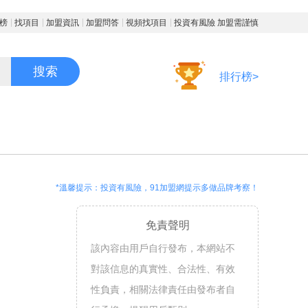
榜
找項目
加盟資訊
加盟問答
視頻找項目
投資有風險 加盟需謹慎
搜索
排行榜>
*溫馨提示：投資有風險，91加盟網提示多做品牌考察！
免責聲明
該內容由用戶自行發布，本網站不
對該信息的真實性、合法性、有效
性負責，相關法律責任由發布者自