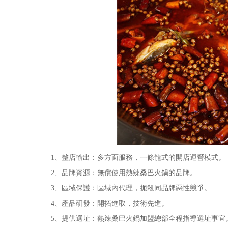
1、整店輸出：多方面服務，一條龍式的開店運營模式。
2、品牌資源：無償使用熱辣桑巴火鍋的品牌。
3、區域保護：區域內代理，扼殺同品牌惡性競爭。
4、產品研發：開拓進取，技術先進。
5、提供選址：熱辣桑巴火鍋加盟總部全程指導選址事宜