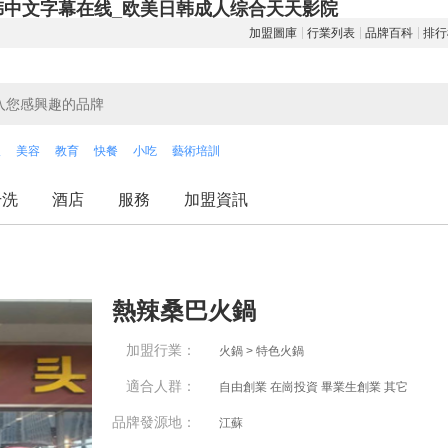
韩中文字幕在线_欧美日韩成人综合天天影院
加盟圖庫
行業列表
品牌百科
排行
飲
美容
教育
快餐
小吃
藝術培訓
干洗
酒店
服務
加盟資訊
熱辣桑巴火鍋
加盟行業：
火鍋 > 特色火鍋
適合人群：
自由創業 在崗投資 畢業生創業 其它
品牌發源地：
江蘇