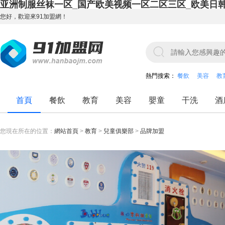
亚洲制服丝袜一区_国产欧美视频一区二区三区_欧美日
您好，歡迎來91加盟網！
熱門搜索：
餐飲
美容
教
首頁
餐飲
教育
美容
嬰童
干洗
酒
您現在所在的位置：
網站首頁
>
教育
>
兒童俱樂部
>
品牌加盟