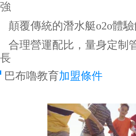
強
顛覆傳統的潛水艇o2o體
合理營運配比，量身定制
長
巴布嚕教育
加盟條件