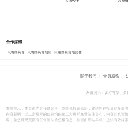
人面公仔
玫瑰
合作媒體
巴布嚕教育
巴布嚕教育加盟
巴布嚕教育加盟費
關于我們
會員服務
友情提示：多打電話、多
友情提示：本頁面內容僅供參考，為降低投資風險，建議您在投資前多做
內容聲明：以上所展示的信息均由第三方用戶免費注冊發布，內容的真實性
容，如您發現頁面有任何違法或侵權信息，歡迎向網站舉報并提供有效線