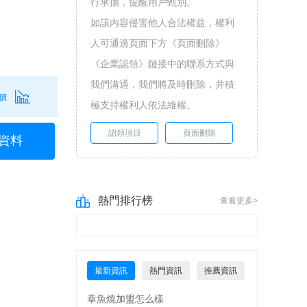
行承擔，提醒用戶甄別。
如該內容侵害他人合法權益，權利
人可通過頁面下方《頁面刪除》
《企業認領》鏈接中的聯系方式與
我們溝通，我們將及時刪除，并積
價
極支持權利人依法維權。
認領項目
頁面刪除
資料
熱門排行榜
查看更多>
最新資訊
熱門資訊
推薦資訊
章魚燒加盟怎么樣