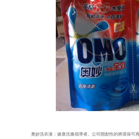
奧妙洗衣液：健康洗滌倡導者。公司開創性的將環保可再生