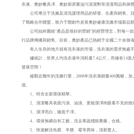
衣液、奧妙餐具凈、奧妙廚房重油污清潔劑等清潔用品和身
公司專注于洗滌及清洗護理用品的研發、生產與銷售。目前
了戰略合作聯盟，致力于開創竹炭黃奧妙健康洗滌市場新品
公司始終圍繞“產品是很好的營銷”的經營理念，對每一款
行品牌傳播與銷售。目前，奧妙產品已熱銷于全國二十余個
有人生存的地方就有洗衣液的市場，洗衣液的需求無處不在
據統計，世界人均洗衣液年消耗量7.4公斤，而擁有13億
發展空間！
縱觀近幾年的洗滌行業，2008年洗衣液銷量400萬噸，加上
億。
1、特含全新環保精華。
2、清潔餐具表面污漬、油漬、更能潔凈肉眼看不見的致
3、潔凈亮白，徹底干凈。
4、環保無磷自有工藝，洗去果蔬殘留農藥，合格。
5、快速解決魚腥、羊膻、霉等異味，清新驚人。