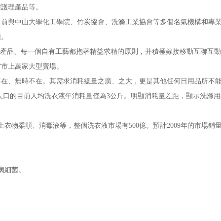
體護理產品等。
與中山大學化工學院、竹炭協會、洗滌工業協會等多個名氣機構和專業
類。
產品、每一個自有工藝都抱著精益求精的原則，并積極嫁接移動互聯互動
省市上萬家大型賣場。
、無時不在。其需求消耗總量之廣、之大，更是其他任何日用品所不
人口的目前人均洗衣液年消耗量僅為3公斤。明顯消耗量差距，顯示洗滌
衣物柔順、消毒液等，整個洗衣液市場有500億。預計2009年的市場銷量
病細菌。