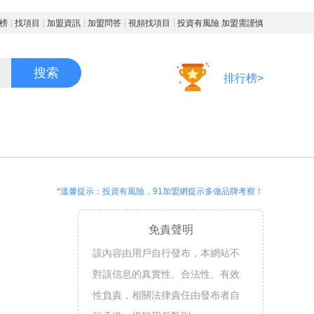
榜
找項目
加盟資訊
加盟問答
視頻找項目
投資有風險 加盟需謹慎
搜索
排行榜>
*溫馨提示：投資有風險，91加盟網提示多做品牌考察！
免責聲明
該內容由用戶自行發布，本網站不
對該信息的真實性、合法性、有效
性負責，相關法律責任由發布者自