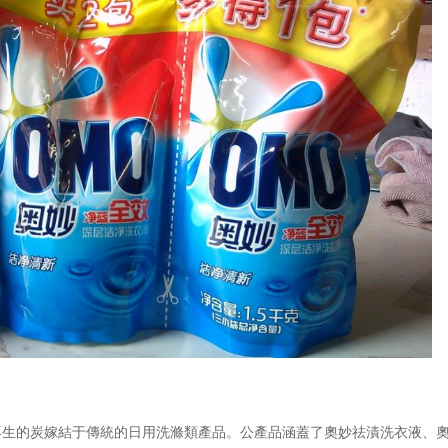
的炭嫁結于傳統的日用洗滌類產品。公產品涵蓋了奧妙祛漬洗衣液、奧