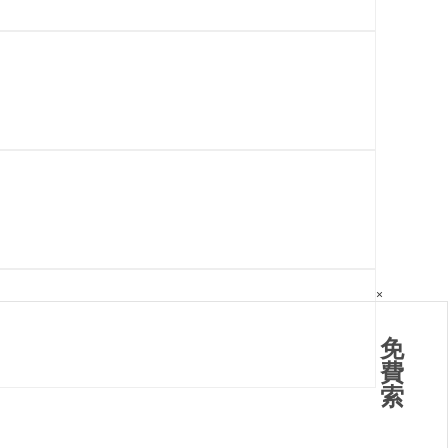
×
免
費
索