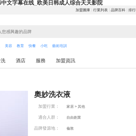
韩中文字幕在线_欧美日韩成人综合天天影院
加盟圖庫
行業列表
品牌百科
排行
飲
美容
教育
快餐
小吃
藝術培訓
干洗
酒店
服務
加盟資訊
奧妙洗衣液
加盟行業：
家居 > 其他
適合人群：
自由創業
品牌發源地：
倫敦