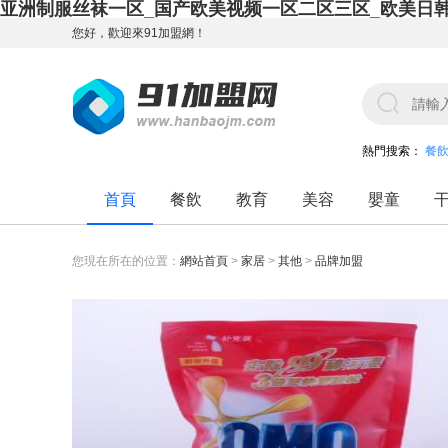
亚洲制服丝袜一区_国产欧美视频一区二区三区_欧美日
您好，歡迎來91加盟網！
熱門搜索：
餐
首頁
餐飲
教育
美容
嬰童
您現在所在的位置：
網站首頁
>
家居
>
其他
>
品牌加盟