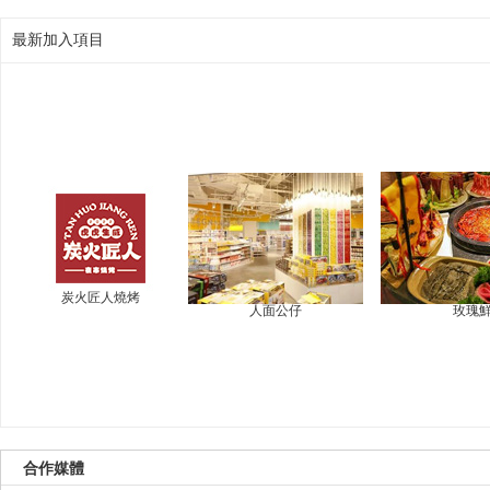
最新加入項目
炭火匠人燒烤
人面公仔
玫瑰
合作媒體