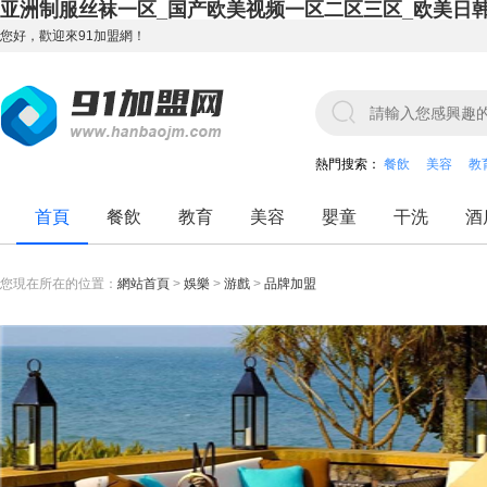
亚洲制服丝袜一区_国产欧美视频一区二区三区_欧美日
您好，歡迎來91加盟網！
熱門搜索：
餐飲
美容
教
首頁
餐飲
教育
美容
嬰童
干洗
酒
您現在所在的位置：
網站首頁
>
娛樂
>
游戲
>
品牌加盟