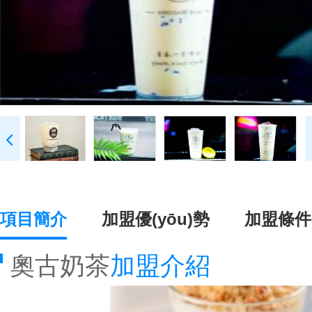
項目簡介
加盟優(yōu)勢
加盟條件
奧古奶茶
加盟介紹