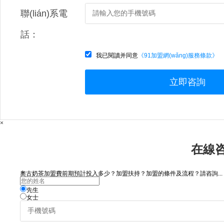
聯(lián)系電
話：
我已閱讀并同意
《91加盟網(wǎng)服務條款》
立即咨詢
×
在線
奧古奶茶加盟費前期預計投入多少？加盟扶持？加盟的條件及流程？請咨詢...
先生
女士