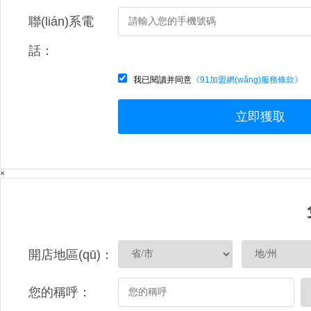
聯(lián)系電
話：
我已閱讀并同意
《91加盟網(wǎng)服務條款》
立即獲取
×
開店地區(qū)：
您的稱呼：