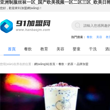
亚洲制服丝袜一区_国产欧美视频一区二区三区_欧美日
您好，歡迎來91加盟網(wǎng)！
熱門搜索：
餐飲
美容
教
首頁
餐飲
教育
美容
嬰童
干洗
酒
您現(xiàn)在所在的位置：
網(wǎng)站首頁
>
餐飲
>
奶茶
>
品牌加盟