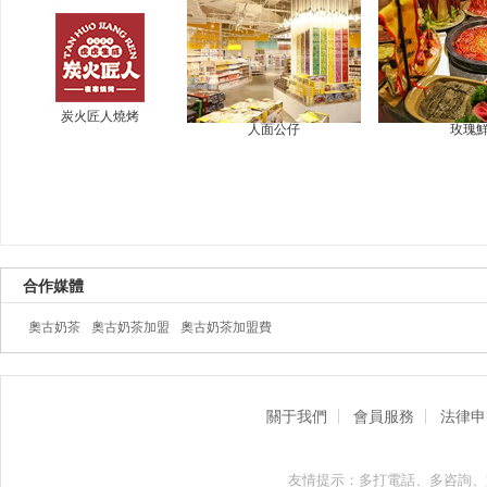
炭火匠人燒烤
人面公仔
玫瑰
合作媒體
奧古奶茶
奧古奶茶加盟
奧古奶茶加盟費
關于我們
會員服務
法律申
友情提示：多打電話、多咨詢、實地