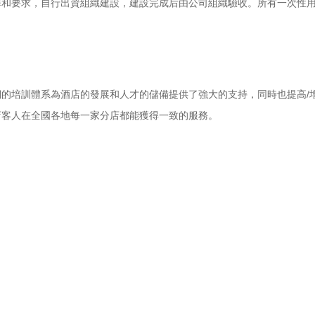
準和要求，自行出資組織建設，建設完成后由公司組織驗收。所有一次性
的培訓體系為酒店的發展和人才的儲備提供了強大的支持，同時也提高/
店客人在全國各地每一家分店都能獲得一致的服務。