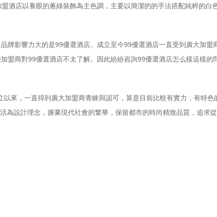
加盟酒店以養眼的蔥綠裝飾為主色調，主要以簡潔的的手法搭配純粹的白
品牌影響力大的是99優選酒店。成立至今99優選酒店一直受到廣大加盟
加盟商對99優選酒店不太了解。因此紛紛咨詢99優選酒店怎么樣這樣的
年成立以來，一直得到廣大加盟商青睞與認可，算是目前比較有實力，有特色
”生活為設計理念，摒棄現代社會的繁華，保留都市的時尚精致品質，追求