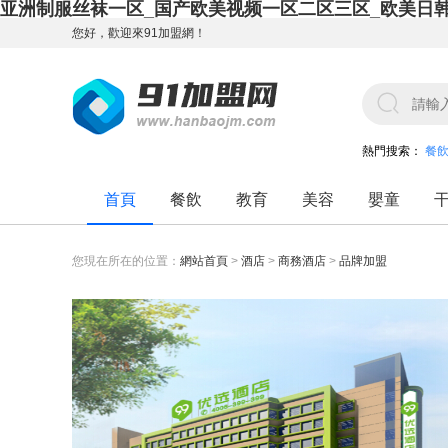
亚洲制服丝袜一区_国产欧美视频一区二区三区_欧美日
您好，歡迎來91加盟網！
熱門搜索：
餐
首頁
餐飲
教育
美容
嬰童
您現在所在的位置：
網站首頁
>
酒店
>
商務酒店
>
品牌加盟