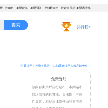
榜
找項目
加盟資訊
加盟問答
視頻找項目
投資有風險 加盟需謹慎
搜索
排行榜>
*溫馨提示：投資有風險，91加盟網提示多做品牌考察！
免責聲明
該內容由用戶自行發布，本網站不
對該信息的真實性、合法性、有效
性負責，相關法律責任由發布者自