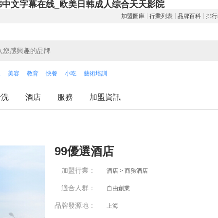
韩中文字幕在线_欧美日韩成人综合天天影院
加盟圖庫
行業列表
品牌百科
排行
飲
美容
教育
快餐
小吃
藝術培訓
干洗
酒店
服務
加盟資訊
99優選酒店
加盟行業：
酒店 > 商務酒店
適合人群：
自由創業
品牌發源地：
上海