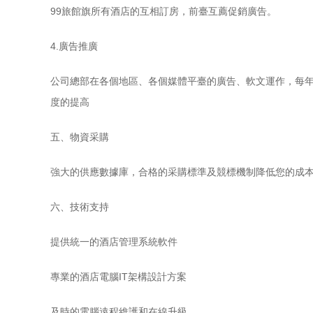
99旅館旗所有酒店的互相訂房，前臺互薦促銷廣告。
4.廣告推廣
公司總部在各個地區、各個媒體平臺的廣告、軟文運作，每年
度的提高
五、物資采購
強大的供應數據庫，合格的采購標準及競標機制降低您的成
六、技術支持
提供統一的酒店管理系統軟件
專業的酒店電腦IT架構設計方案
及時的電腦遠程維護和在線升級