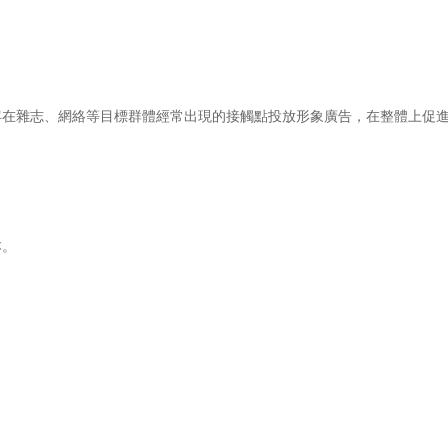
在雜志、網絡等目標群體經常出現的接觸點投放形象廣告，在整體上促進
本。