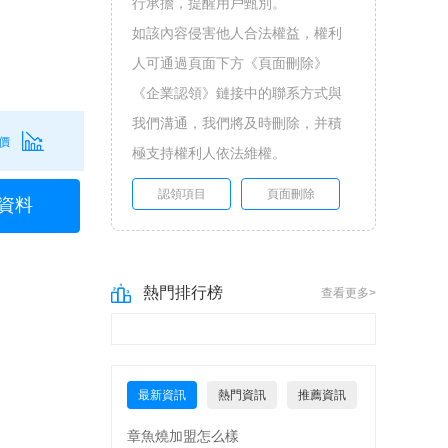
行承擔，提醒用戶甄別。
如該內容侵害他人合法權益，權利
人可通過頁面下方《頁面刪除》
《企業認領》鏈接中的聯系方式與
我們溝通，我們將及時刪除，并積
價
極支持權利人依法維權。
認領項目
頁面刪除
資料
熱門排行榜
查看更多>
最新資訊
熱門資訊
推薦資訊
章魚燒加盟怎么樣