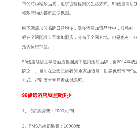
市的時尚精致品質，追求從輕從簡的生活方式。99優選酒店
精致時尚的都市度假氛圍。
時下酒店加盟品牌日益增多，眾多酒店加盟品牌中，服務好、
經在全國開設上百家加盟店，分布于全國各地。但是也有一些
是否值得加盟。
99優選酒店是恭勝酒店集團旗下連鎖酒店品牌，自2014
牌之一。目前在全國已經有90余家加盟店。以春色都市“青
方式。得到廣大客戶青睞與認可。
99優選酒店加盟費多少
1、特許經營費：2000元/間
2、PMS系統初裝費：10000元