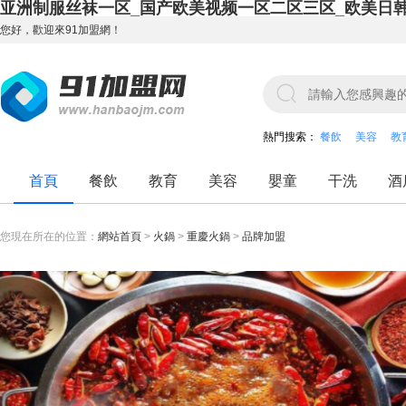
亚洲制服丝袜一区_国产欧美视频一区二区三区_欧美日
您好，歡迎來91加盟網！
熱門搜索：
餐飲
美容
教
首頁
餐飲
教育
美容
嬰童
干洗
酒
您現在所在的位置：
網站首頁
>
火鍋
>
重慶火鍋
>
品牌加盟