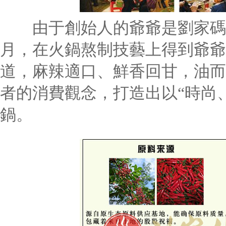
由于創始人的爺爺是劉家碼頭
月，在火鍋熬制技藝上得到爺爺
道，麻辣適口、鮮香回甘，油而
者的消費觀念，打造出以“時尚
鍋。