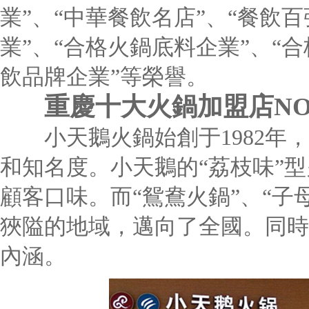
業”、“中華餐飲名店”、“餐飲
業”、“合格火鍋底料企業”、“合
飲品牌企業”等榮譽。
重慶十大火鍋加盟店NO
小天鵝火鍋始創于1982年，
和知名度。小天鵝的“荔枝味”
顧客口味。而“鴛鴦火鍋”、“子
狹隘的地域，邁向了全國。同時
內涵。