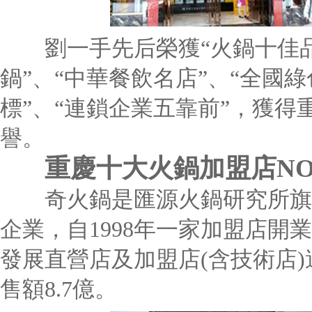
劉一手先后榮獲“火鍋十佳品牌
鍋”、“中華餐飲名店”、“全國綠
標”、“連鎖企業五靠前”，獲
譽。
重慶十大火鍋加盟店NO
奇火鍋是匯源火鍋研究所旗下
企業，自1998年一家加盟店開
發展直營店及加盟店(含技術店)達
售額8.7億。