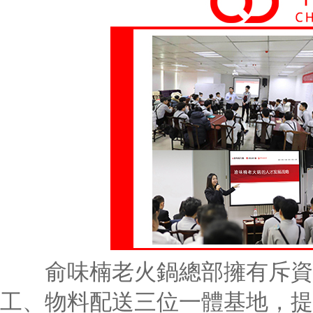
俞味楠老火鍋總部擁有斥資5
工、物料配送三位一體基地，提