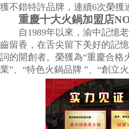
獲不錯特許品牌，連續6次榮獲
重慶十大火鍋加盟店NO
自1989年以來，渝中記憶老
齒留香，在舌尖留下美好的記憶
詞的開創者。榮獲為“重慶合格
業”、“特色火鍋品牌 ”、“創立