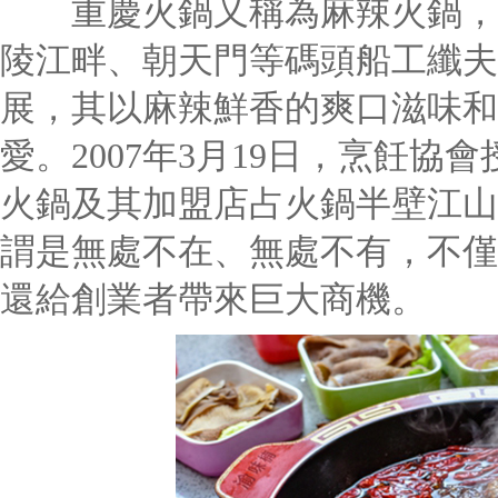
重慶火鍋又稱為麻辣火鍋，起
陵江畔、朝天門等碼頭船工纖夫
展，其以麻辣鮮香的爽口滋味和
愛。2007年3月19日，烹飪協
火鍋及其加盟店占火鍋半壁江山
謂是無處不在、無處不有，不僅
還給創業者帶來巨大商機。