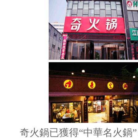
奇火鍋已獲得“中華名火鍋”、