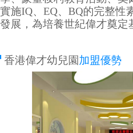
實施IQ、EQ、BQ的完整
發展，為培養世紀偉才奠定基
香港偉才幼兒園
加盟優勢