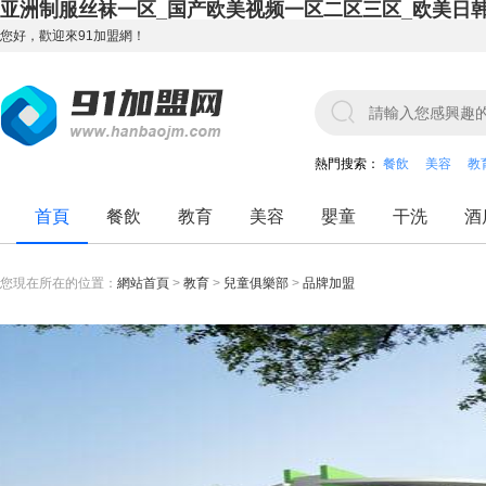
亚洲制服丝袜一区_国产欧美视频一区二区三区_欧美日
您好，歡迎來91加盟網！
熱門搜索：
餐飲
美容
教
首頁
餐飲
教育
美容
嬰童
干洗
酒
您現在所在的位置：
網站首頁
>
教育
>
兒童俱樂部
>
品牌加盟