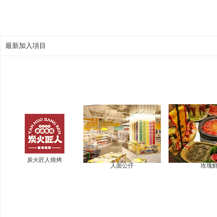
最新加入項目
炭火匠人燒烤
人面公仔
玫瑰