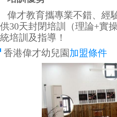
偉才教育攜專業不錯、經
供30天封閉培訓（理論+實
統培訓及指導！
香港偉才幼兒園
加盟條件