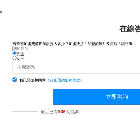
×
在線
吉普頓加盟費前期預計投入多少？加盟扶持？加盟的條件及流程？請咨詢...
先生
女士
我已閱讀并同意
《91加盟網服務條款》
立即咨詢
最近已有
936
人咨詢