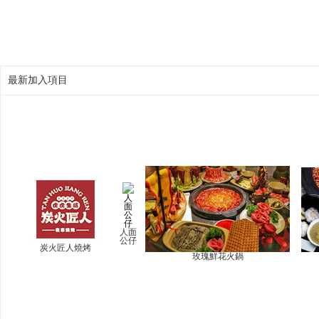
最新加入項目
人面
公仔
炭火匠人燒烤
玫瑰鮮花火鍋