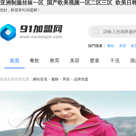
亚洲制服丝袜一区_国产欧美视频一区二区三区_欧美日
您好，歡迎來91加盟網！
熱門搜索：
餐飲
美容
教
首頁
餐飲
教育
美容
嬰童
干洗
酒
您現在所在的位置：
網站首頁
>
服飾
>
男裝
>
品牌加盟